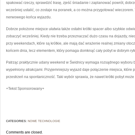
spakować rzeczy, sprawdzić trasę, zjeść śniadanie i zaplanować powrót, dobrze
wcześniej ustalić, co zostaje na poranek, a co można przygotować wieczorem.
nerwowego końca wyjazdu.
Dobrze położone miejsce ułatwia także ostatni krótki spacer albo szybkie odwi
zobaczyć wcześniej. Kiedy nie trzeba przeznaczać dużo czasu na dojazdy, nie
przy weekendach, które są krótkie, ale mają dać wrażenie realnej zmiany otocz
końcem dnia, lecz elementem, który pomaga domknąć cały pobyt w dobrym ryt
Patrząc praktycznie udany weekend w Świdnicy wymaga rozsądnego wyboru baz
wypełniony atrakcjami. Przyjemniejszy wyjazd daje połączenie miejsca, które 
przestrzeń na spontaniczność. Taki wybór sprawia, że nawet krótki pobyt może 
+Tekst Sponsorowany+
CATEGORIES:
NOWE TECHNOLOGIE
Comments are closed.