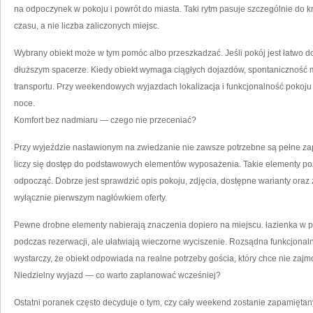
na odpoczynek w pokoju i powrót do miasta. Taki rytm pasuje szczególnie do kr
czasu, a nie liczba zaliczonych miejsc.
Wybrany obiekt może w tym pomóc albo przeszkadzać. Jeśli pokój jest łatwo 
dłuższym spacerze. Kiedy obiekt wymaga ciągłych dojazdów, spontaniczność mal
transportu. Przy weekendowych wyjazdach lokalizacja i funkcjonalność pokoju 
noce.
Komfort bez nadmiaru — czego nie przeceniać?
Przy wyjeździe nastawionym na zwiedzanie nie zawsze potrzebne są pełne z
liczy się dostęp do podstawowych elementów wyposażenia. Takie elementy po
odpocząć. Dobrze jest sprawdzić opis pokoju, zdjęcia, dostępne warianty oraz
wyłącznie pierwszym nagłówkiem oferty.
Pewne drobne elementy nabierają znaczenia dopiero na miejscu. łazienka w 
podczas rezerwacji, ale ułatwiają wieczorne wyciszenie. Rozsądna funkcjonal
wystarczy, że obiekt odpowiada na realne potrzeby gościa, który chce nie zaj
Niedzielny wyjazd — co warto zaplanować wcześniej?
Ostatni poranek często decyduje o tym, czy cały weekend zostanie zapamiętany