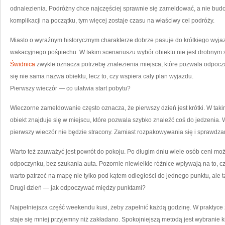
odnalezienia. Podróżny chce najczęściej sprawnie się zameldować, a nie budow
komplikacji na początku, tym więcej zostaje czasu na właściwy cel podróży.
Miasto o wyraźnym historycznym charakterze dobrze pasuje do krótkiego wyj
wakacyjnego pośpiechu. W takim scenariuszu wybór obiektu nie jest drobnym
Świdnica
zwykle oznacza potrzebę znalezienia miejsca, które pozwala odpoczą
się nie sama nazwa obiektu, lecz to, czy wspiera cały plan wyjazdu.
Pierwszy wieczór — co ułatwia start pobytu?
Wieczorne zameldowanie często oznacza, że pierwszy dzień jest krótki. W tak
obiekt znajduje się w miejscu, które pozwala szybko znaleźć coś do jedzenia
pierwszy wieczór nie będzie stracony. Zamiast rozpakowywania się i sprawdz
Warto też zauważyć jest powrót do pokoju. Po długim dniu wiele osób ceni moż
odpoczynku, bez szukania auta. Pozornie niewielkie różnice wpływają na to, c
warto patrzeć na mapę nie tylko pod kątem odległości do jednego punktu, ale 
Drugi dzień — jak odpoczywać między punktami?
Najpełniejsza część weekendu kusi, żeby zapełnić każdą godzinę. W praktyce
staje się mniej przyjemny niż zakładano. Spokojniejszą metodą jest wybranie 