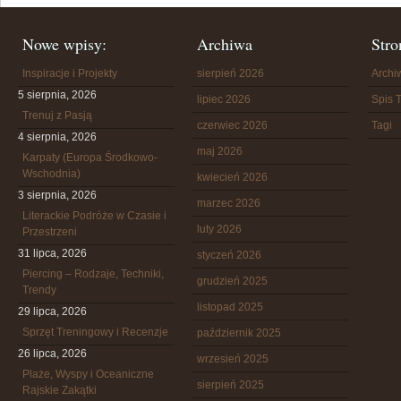
Nowe wpisy:
Archiwa
Stro
Inspiracje i Projekty
sierpień 2026
Arch
5 sierpnia, 2026
lipiec 2026
Spis T
Trenuj z Pasją
czerwiec 2026
Tagi
4 sierpnia, 2026
maj 2026
Karpaty (Europa Środkowo-
Wschodnia)
kwiecień 2026
3 sierpnia, 2026
marzec 2026
Literackie Podróże w Czasie i
luty 2026
Przestrzeni
31 lipca, 2026
styczeń 2026
Piercing – Rodzaje, Techniki,
grudzień 2025
Trendy
listopad 2025
29 lipca, 2026
Sprzęt Treningowy i Recenzje
październik 2025
26 lipca, 2026
wrzesień 2025
Plaże, Wyspy i Oceaniczne
sierpień 2025
Rajskie Zakątki