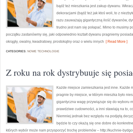
bądź też mieszkania jest zakup dywanu. Wkracz
dekoracjami (bądź też jak ktoś woli, to z nie
razu zauważają gigantyczną ilość dywanów, dywa
trudno jest nam się połapać. Mimo to musimy po
początku zastanówmy się, jaki odpowiednio kształt dywanu pragniemy posia
okrągły, owalny, kwadratowy, prostokątny oraz o wielu innych
[ Read More ]
CATEGORIES:
NOWE TECHNOLOGIE
Z roku na rok dystrybuuje się posia
Każde miejsce zamieszkania jest inne. Każde 
pragnie by miejsce, w którym mieszka było nie
gigantyczna wagę przywiązuje się do wyboru m
prawdziwe cudowności, a inni stawiają na to, c
Niemniej jednak bez względu na podjętą decyzje
będzie to czy okażą się one dobre do konkret
których wybór może nam przysporzyć trochę problemów – http://kuchnie-bydgosz