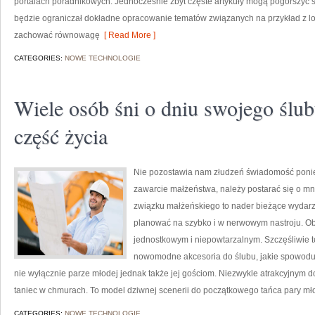
portalach poradnikowych. Jednocześnie zbyt częste artykuły mogą pogorszyć s
będzie ograniczał dokładne opracowanie tematów związanych na przykład z log
zachować równowagę
[ Read More ]
CATEGORIES:
NOWE TECHNOLOGIE
Wiele osób śni o dniu swojego ślub
część życia
Nie pozostawia nam złudzeń świadomość ponie
zawarcie małżeństwa, należy postarać się o m
związku małżeńskiego to nader bieżące wydarz
planować na szybko i w nerwowym nastroju. Obe
jednostkowym i niepowtarzalnym. Szczęśliwie 
nowomodne akcesoria do ślubu, jakie spowoduj
nie wyłącznie parze młodej jednak także jej gościom. Niezwykle atrakcyjnym d
taniec w chmurach. To model dziwnej scenerii do początkowego tańca pary mł
CATEGORIES:
NOWE TECHNOLOGIE