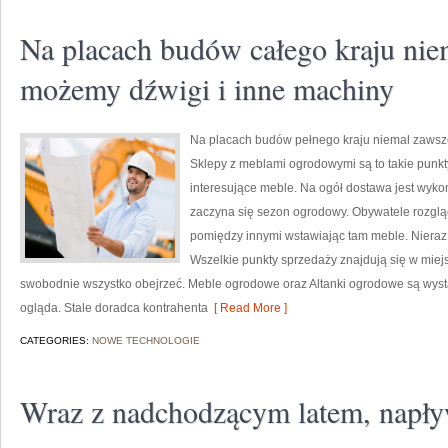
Na placach budów całego kraju nie
możemy dźwigi i inne machiny
Na placach budów pełnego kraju niemal zawsz
Sklepy z meblami ogrodowymi są to takie punkt
interesujące meble. Na ogół dostawa jest wyko
zaczyna się sezon ogrodowy. Obywatele rozgląd
pomiędzy innymi wstawiając tam meble. Nieraz n
Wszelkie punkty sprzedaży znajdują się w miej
swobodnie wszystko obejrzeć. Meble ogrodowe oraz Altanki ogrodowe są wystaw
ogląda. Stale doradca kontrahenta
[ Read More ]
CATEGORIES:
NOWE TECHNOLOGIE
Wraz z nadchodzącym latem, napły