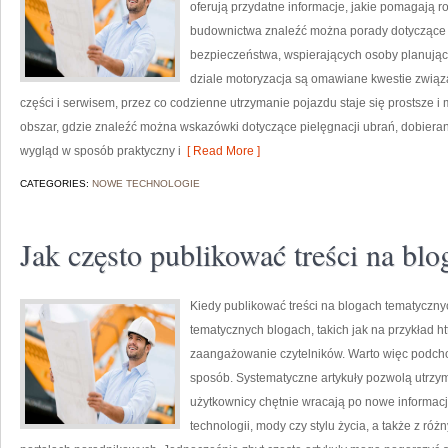
oferują przydatne informacje, jakie pomagają 
budownictwa znaleźć można porady dotyczące 
bezpieczeństwa, wspierających osoby planując
dziale motoryzacja są omawiane kwestie zwią
części i serwisem, przez co codzienne utrzymanie pojazdu staje się prostsze i 
obszar, gdzie znaleźć można wskazówki dotyczące pielęgnacji ubrań, dobierani
wygląd w sposób praktyczny i
[ Read More ]
CATEGORIES:
NOWE TECHNOLOGIE
Jak często publikować treści na bl
Kiedy publikować treści na blogach tematyczny
tematycznych blogach, takich jak na przykład htt
zaangażowanie czytelników. Warto więc podch
sposób. Systematyczne artykuły pozwolą utrzym
użytkownicy chętnie wracają po nowe informac
technologii, mody czy stylu życia, a także z ró