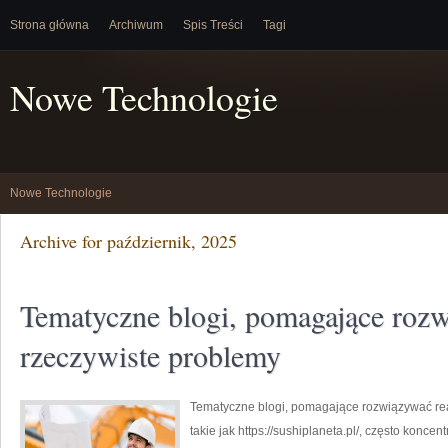
Strona główna
Archiwum
Spis Treści
Tagi
Nowe Technologie
Nowe Technologie
Archive for październik, 2025
Tematyczne blogi, pomagające roz
rzeczywiste problemy
Tematyczne blogi, pomagające rozwiązywać rea
takie jak https://sushiplaneta.pl/, często koncen