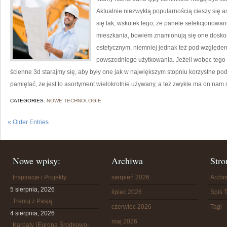
Aktualnie niezwykłą popularnością cieszy się a
się tak, wskutek tego, że panele selekcjonow
mieszkania, bowiem znamionują się one doskon
estetycznym, niemniej jednak też pod względe
powszedniego użytkowania. Jeżeli wobec tego
ścienne 3d starajmy się, aby były one jak w największym stopniu korzystne 
pamiętać, że jest to asortyment wielokrotnie używany, a też zwykle ma on nam 
CATEGORIES:
NOWE TECHNOLOGIE
« Older Entries
Nowe wpisy:
Archiwa
Stro
Inspiracje i Projekty
sierpień 2026
Arch
5 sierpnia, 2026
lipiec 2026
Spis T
Trenuj z Pasją
czerwiec 2026
Tagi
4 sierpnia, 2026
maj 2026
Karpaty (Europa Środkowo-