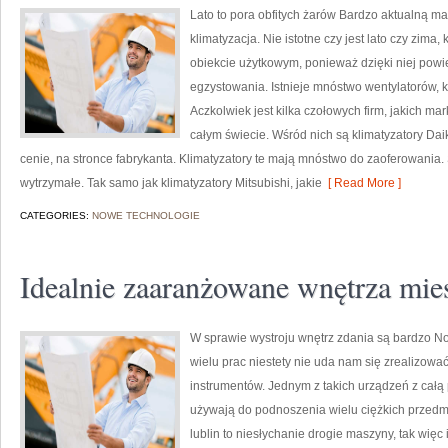
Lato to pora obfitych żarów Bardzo aktualną mat
klimatyzacja. Nie istotne czy jest lato czy zim
obiekcie użytkowym, ponieważ dzięki niej powi
egzystowania. Istnieje mnóstwo wentylatorów, kt
Aczkolwiek jest kilka czołowych firm, jakich m
całym świecie. Wśród nich są klimatyzatory Dai
cenie, na stronce fabrykanta. Klimatyzatory te mają mnóstwo do zaoferowania. 
wytrzymałe. Tak samo jak klimatyzatory Mitsubishi, jakie
[ Read More ]
CATEGORIES:
NOWE TECHNOLOGIE
Idealnie zaaranżowane wnętrza mie
W sprawie wystroju wnętrz zdania są bardzo N
wielu prac niestety nie uda nam się zrealizowa
instrumentów. Jednym z takich urządzeń z całą
używają do podnoszenia wielu ciężkich przedm
lublin to niesłychanie drogie maszyny, tak więc