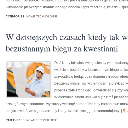
ponieważ i tak ebook nadchodzi poprzez pocztę mailową na czyjś adres. Ele
kilkanaście pierwszych stronnic danego ebooka i spis treści całej książki – sp
CATEGORIES:
NOWE TECHNOLOGIE
W dzisiejszych czasach kiedy tak w
bezustannym biegu za kwestiami
Dziś kiedy tak właściwie jesteśmy w bezustan
właściwie jesteśmy w bezustannym biegu za kw
przypadków będąc poza domem z trudem obejść 
będziemy musieli iść w ciemność na przykład 
przecież zatelefonować i dowiedzieć się czy ko
Wielokrotnie zatem umawia się z kimś pisząc sms
szczegółowych informacji wystarczy wcisnąć numer. Telefony komórkowe umoż
miejsca, w którym się odszukamy i mają szeroki zasięg – rekomendujemy
[ Re
CATEGORIES:
NOWE TECHNOLOGIE