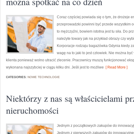
można spotkać na co dzień
Coraz częściej powiada się o tym, że drożeje e
przeprowadzki powinni być przede wszystkim od
to mężczyźni, bowiem istotna jest tu siła. Do p
należyte towary jak na przykład obrazy czy wybit
Korporacje rodzaju bagażówka Gdynia kiedy za
wagę na to jaki to jest człowiek. Nie można b
klienta ponieważ wolno utracić zlecenie. Pracownicy muszą funkcjonować ek
wykonana najszybciej w ciągu kilku dni. Jeśli jest to możliwe
[ Read More ]
CATEGORIES:
NOWE TECHNOLOGIE
Niektórzy z nas są właścicielami p
nieruchomości
Jednym z początkowych zakupów do innowacy
Jednym z pierwszych zakupów do innowacyjn