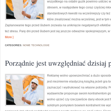
wszystkiego na ostatni guzik powinno ustrzec
stresem, w następstwie tego coraz częściej mł
standardowych kwestii na wcześniejszy czy te
które zrealizować można wcześniej, jest w tym 
Zaplanowanie tego przed ślubem zezwala na uniknięcie negatywnych efektów 
też stresu. Parę dni przed ślubem jest się jeszcze odważnie spokojniejszym, w 
More ]
CATEGORIES:
NOWE TECHNOLOGIE
Porządnie jest uwzględniać dzisiaj 
Reklamę wolno upowszechniać a dużo sposobów
jest niezmiernie elastyczną książką jeżeli gra t
zaznaczyć i wydrukować na własne potrzeby. P
wydawnictw proponuje swoim kontrahentom gra
wolno ujrzeć czy rzeczywiście dany ebook jest 
solidnym pomysłem bowiem kontrahent nie wyrzuc