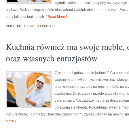
wydatki takiej transakcji mogłoby przewyższyć
budowę. Wskutek tego właśnie niesłychanie wielokrotnie po prostu wypożycza s
ceny takiej usługi, do ich
[ Read More ]
CATEGORIES:
NOWE TECHNOLOGIE
Kuchnia również ma swoje meble, 
oraz własnych entuzjastów
Czy meble i gotowanie to jedność? Co poniektór
własne meble, własne wzornictwo oraz własnyc
analizowaniem, czy aby na pewno meble na wym
ewidentna. Dużo zależy przede wszystkim od te
całej sprawy. Nie zawsze meble są dostosowane 
pojawiają się kłopoty. Potrzebując świetne meb
manufakturze. To droższy i bardziej czasochłonny zabieg, jednak na pewno spr
More ]