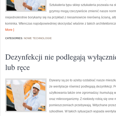
Sztukateria typu sklep sztukateria pozwala na s
gzymsy mogą rzeczywiście zmienić nasze norma
niejednokrotnie borykamy się na przykład z niesamowicie nierówną ścianą, a
kominka. Wtenczas najodpowiedniej skorzystać właśnie z takich architektonic
More ]
CATEGORIES:
NOWE TECHNOLOGIE
Dezynfekcji nie podlegają wyłącznie
lub ręce
Dywany są po to ażeby ozdabiać nasze mieszkan
że wentylacje również podlegają dezynfekcji. Po
użytkowania także one zgromadzą i kumulują w 
oraz mikroorganizmy. Z niekiedy robią się one n
pomieszczeniach przebywają. Wdychane przez 
szkodliwe. W takich sytuacjach wypada wentyla