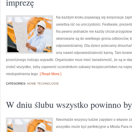
imprezę
Na każdym kroku pojawiają się korporacje zajm
uwielbia iść na uroczystości. Festiwale, prezen
Na pewno jednakże nie każdy chciał przygotowa
skierowane są do wielkiego grona odbiorców, to
odpowiedzialnej. Dla dzieci polecamy dmucha
ona nawet odpowiedzialność karną. Tam bowiem,
przeróżnego rodzaju wypadki. Organizator musi mieć świadomość, że są w sta
zrobić wszystko, żeby zapewnić uczestnikom zabawy bezpieczeństwo na naj
niedopełnienia tego
[ Read More ]
CATEGORIES:
NOWE TECHNOLOGIE
W dniu ślubu wszystko powinno by
Nieomalże wszyscy ludzie zapytani o własne 
wszystko może być perfekcyjne a Młoda Para n