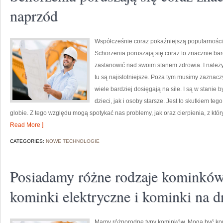
naprzód
Współcześnie coraz pokaźniejszą popularności
Schorzenia poruszają się coraz to znacznie ba
zastanowić nad swoim stanem zdrowia. I należy 
tu są najistotniejsze. Poza tym musimy zaznacz
wiele bardziej dosięgają na sile. I są w stanie
dzieci, jak i osoby starsze. Jest to skutkiem t
globie. Z tego względu mogą spotykać nas problemy, jak oraz cierpienia, z któr
Read More ]
CATEGORIES:
NOWE TECHNOLOGIE
Posiadamy różne rodzaje kominków.
kominki elektryczne i kominki na 
Mamy różnorodne typy kominków. Mogą być komi