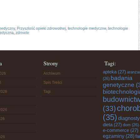
medyczny
,
Przyszłość opieki zdrowotnej
,
technologie medyczne
,
technologie
medyczna
,
zdrowie
a
Strony
Tagi:
apteka
(27)
aranża
2026
Archiwum
badania
(26)
6
Spis Treści
genetyczne
(
biotechnologi
2026
Tagi
budownict
choro
(33)
2026
(35)
diagnost
026
dieta
(27)
dom
(26)
e-commerce
(27)
egzaminy
(28)
fa
026