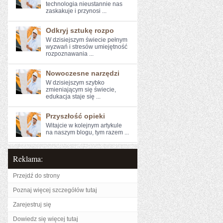
‌technologia nieustannie ‍nas
zaskakuje⁢ i przynosi ...
Odkryj sztukę rozpo
W dzisiejszym świecie pełnym
wyzwań i stresów ⁣umiejętność
rozpoznawania ...
Nowoczesne narzędzi
W dzisiejszym ​szybko
zmieniającym się świecie,
edukacja staje się ...
Przyszłość opieki
Witajcie w ‍kolejnym artykule
na naszym blogu, tym razem ...
Reklama:
Przejdź do strony
Poznaj więcej szczegółów tutaj
Zarejestruj się
Dowiedz się więcej tutaj