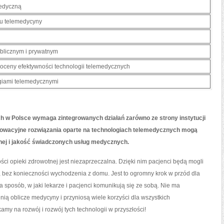
medyczną
su telemedycyny
licznym i‌ prywatnym
oceny efektywności technologii telemedycznych
giami telemedycznymi
h⁢ w Polsce wymaga zintegrowanych działań zarówno ze strony instytucji
nnowacyjne ⁢rozwiązania oparte na technologiach telemedycznych mogą
tnej i ⁤jakość świadczonych usług medycznych.
ści opieki zdrowotnej jest niezaprzeczalna. Dzięki nim pacjenci będą mogli
 bez konieczności wychodzenia z domu.⁤ Jest to ogromny ⁣krok w przód dla
a sposób,‍ w ⁢jaki lekarze i pacjenci komunikują ⁢się ze sobą. Nie ma
ą oblicze medycyny⁤ i przyniosą ⁤wiele ​korzyści​ dla wszystkich
amy na rozwój i rozwój tych technologii w przyszłości!