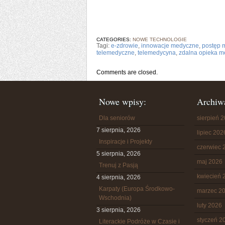
CATEGORIES:
NOWE TECHNOLOGIE
Tagi:
e-zdrowie
,
innowacje medyczne
,
postęp 
telemedyczne
,
telemedycyna
,
zdalna opieka 
Comments are closed.
Nowe wpisy:
Archiw
Dla seniorów
sierpień 
7 sierpnia, 2026
lipiec 202
Inspiracje i Projekty
czerwiec 
5 sierpnia, 2026
maj 2026
Trenuj z Pasją
kwiecień 
4 sierpnia, 2026
Karpaty (Europa Środkowo-
marzec 2
Wschodnia)
luty 2026
3 sierpnia, 2026
styczeń 2
Literackie Podróże w Czasie i