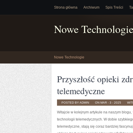
Strona główna
Archiwum
Spis Treści
Ta
Nowe Technologi
Nowe Technologie
Przyszłość opieki zd
telemedyczne
POSTED BY ADMIN
ON MAR - 3 - 2025
WI
Witajcie w ‍kolejnym artykule na naszym blogu, t
technologii telemedycznych. W dobie szybkiego
telemedyczne, stają się coraz bardziej fascynu