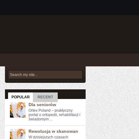
POPULAR
RECENT
Dla seniorów
Ortex Poland – praktyczny
portal o ortopedii, rehabilitacji i
świadomym ...
Rewolucja w skanowan
W dzisiejszych czasach