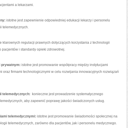
cjentami a lekarzami.
yny:
istotne jest zapewnienie odpowiedniej edukacji lekarzy i personelu
ii telemedycznych.
e klarownych regulacji prawnych dotyczących korzystania z technologii
pacjentów i standardy opieki zdrowotnej.
​i prywatnym:
⁢istotne jest promowanie współpracy między instytucjami
i oraz firmami technologicznymi w celu rozwijania innowacyjnych rozwiązań
gii telemedycznych:
‍ konieczne jest prowadzenie systematycznego
telemedycznych, aby zapewnić⁢ poprawę⁢ jakości świadczonych usług.
ogiami telemedycznymi:
istotne jest promowanie świadomości ⁣społecznej na
ologii telemedycznych, ​zarówno dla pacjentów, jak i personelu medycznego.