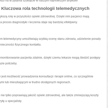
edzi na te pytania szukajcie w naszym najnowszym artykule!
: Kluczowa rola technologii telemedycznych
szą rolę w ‌przyszłości opieki zdrowotnej. Dzięki nim pacjenci mają
 ‍proces diagnostyki i leczenia staje się bardziej efektywny.
em⁢ telemedycyny​ umożliwiają szybką ocenę​ stanu zdrowia, udzielenie porady
nieczności fizycznego kontaktu.
monitorowanie pacjenta zdalnie, dzięki czemu lekarze mogą śledzić postępy
zie potrzeby.
est możliwość prowadzenia konsultacji i terapii online, co szczególnie‌
kłymi lub mieszkającym w trudno dostępnych regionach.
nie tylko poprawiają jakość opieki zdrowotnej, ale także zmniejszają koszty
tę u specjalisty.