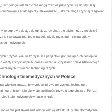
ej, technologie telemedyczne mogą również przyczynić‍ się do szybszej
 monitorowania zdalnego czy telekonsultacji, lekarze mogą szybciej reagować
‍ tylko⁤ poprawia dostęp do opieki zdrowotnej, ale także może zmniejszyć
szą już wydawać pieniędzy na dojazdy do przychodni czy na opłaty
 usług medycznych.
ch przynosi wielkie⁤ korzyści dla pacjentów, poprawiając ich dostęp do
c koszty⁤ i przyspieszając proces leczenia. Przyszłość opieki zdrowotnej z
woczesnych rozwiązań technologicznych.
chnologii telemedycznych w Polsce
raz większe znaczenie w opiece zdrowotnej zyskują technologie
 ograniczeń, istnieje‍ wiele ‍możliwości rozwoju tego obszaru. Poniżej
ologii telemedycznych w naszym⁣ kraju.
konieczne jest stworzenie odpowiedniej infrastruktury teleinformatycznej,