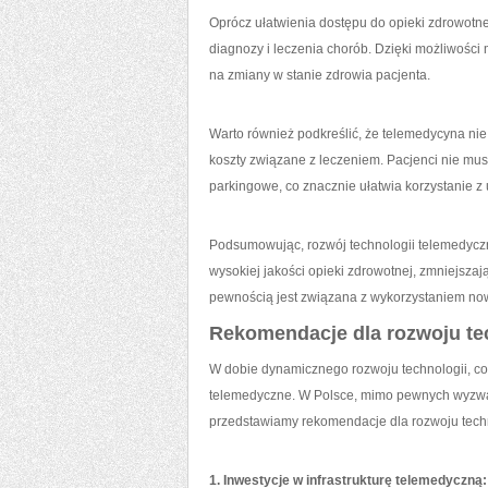
Oprócz ułatwienia dostępu​ do​ opieki zdrowotn
diagnozy i leczenia chorób. Dzięki możliwości
na ⁤zmiany ⁤w stanie zdrowia pacjenta.
Warto również podkreślić, że telemedycyna ‍nie
koszty związane z leczeniem. Pacjenci⁢ nie mu
parkingowe, co znacznie ułatwia korzystanie z
Podsumowując, rozwój technologii telemedyczny
wysokiej jakości opieki zdrowotnej, zmniejszają
pewnością jest związana z wykorzystaniem no
Rekomendacje dla rozwoju te
W dobie dynamicznego rozwoju technologii, co
telemedyczne. W Polsce, mimo pewnych wyzwań i
przedstawiamy rekomendacje dla rozwoju techn
1. Inwestycje w infrastrukturę telemedyczną: