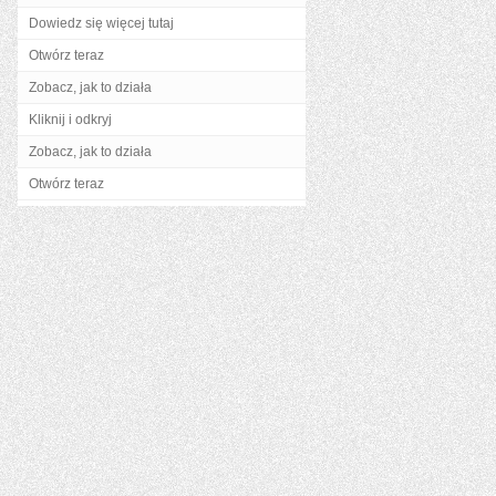
Dowiedz się więcej tutaj
Otwórz teraz
Zobacz, jak to działa
Kliknij i odkryj
Zobacz, jak to działa
Otwórz teraz