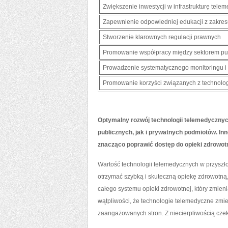
Zwiększenie inwestycji w infrastrukturę tele
Zapewnienie odpowiedniej​ edukacji z zakre
Stworzenie klarownych ‌regulacji prawnych
Promowanie‌ współpracy między sektorem pub
Prowadzenie systematycznego monitoringu i 
Promowanie korzyści związanych z technolo
Optymalny rozwój technologii telemedycznyc
publicznych, ​jak i prywatnych podmiotów. I
znacząco poprawić‍ dostęp ⁣do opieki zdrowo
Wartość technologii telemedycznych w przyszło
otrzymać szybką i ‍skuteczną opiekę zdrowotną,
całego systemu opieki‍ zdrowotnej, ‍który⁣ zmieni
wątpliwości, że technologie telemedyczne zmieni
zaangażowanych ⁢stron. Z niecierpliwością czek