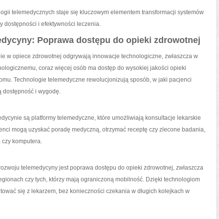
logii telemedycznych staje się kluczowym ​elementem transformacji systemów
⁤ dostępności‍ i efektywności leczenia.
edycyny: Poprawa dostępu do ⁤opieki zdrowotnej
nie w opiece zdrowotnej odgrywają innowacje technologiczne, ⁢zwłaszcza w
ologicznemu, coraz więcej osób ma dostęp do wysokiej jakości opieki
mu. ⁣Technologie telemedyczne rewolucjonizują sposób, ⁢w jaki ‍pacjenci
ą dostępność i wygodę.
ycynie są platformy telemedyczne, które umożliwiają konsultacje lekarskie
jenci mogą‍ uzyskać poradę medyczną, otrzymać receptę czy zlecone badania,
 czy komputera.
rozwoju telemedycyny jest poprawa ⁤dostępu do ⁤opieki zdrowotnej, zwłaszcza
ionach ⁢czy‍ tych, którzy mają ograniczoną‌ mobilność. Dzięki technologiom
tować się z lekarzem, bez konieczności czekania w długich kolejkach w