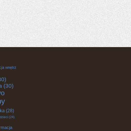
cja wnętrz
30)
a
(30)
wo
by
yka
(28)
dzieci
(24)
rmacja