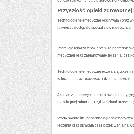
oblicze tradycyjnej opieki zdrowotnej? Odpowi
Przyszłość opieki zdrowotnej
Technologie telemedyczne odgrywają coraz więk
łatwiejszy dostęp do specjalistów medycznych, a
Interakcje⁣ lekarza z pacjentem za pośrednictw
medycznej oraz⁤ zaplanowanie leczenia, bez ko
Technologie telemedyczne pozwalają także na 
w leczeniu oraz reagować natychmiastowo w ra
Jednym z ​kluczowych elementów telemedycyny ‌j
ułatwia pacjentom ⁣z ⁢dolegliwościami‌ przewle
Warto podkreślić, że technologie telemedyczne 
leczenia oraz skracają czas oczekiwania na wizy