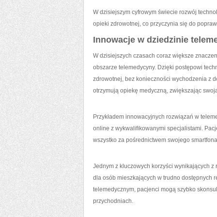
W dzisiejszym cyfrowym ⁣świecie rozwój techno
opieki zdrowotnej, co przyczynia się do poprawy
Innowacje w dziedzinie telem
W dzisiejszych⁣ czasach coraz większe znacze
obszarze telemedycyny. Dzięki postępowi techn
zdrowotnej, bez ⁣konieczności wychodzenia z do
otrzymują opiekę medyczną, zwiększając swoj
Przykładem⁢ innowacyjnych rozwiązań w telemed
online z wykwalifikowanymi specjalistami. Pac
wszystko za pośrednictwem swojego smartfona
Jednym z ⁤kluczowych korzyści wynikających z 
dla osób mieszkających w trudno dostępnych reg
telemedycznym, pacjenci mogą szybko ‍skonsul
przychodniach.