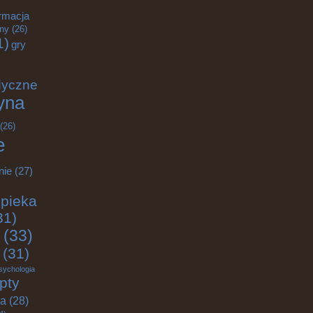
rmacja
zny
(26)
1)
gry
dyczne
yna
(26)
e
nie
(27)
pieka
31)
(33)
(31)
sychologia
pty
ja
(28)