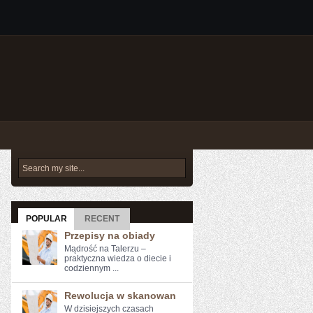
POPULAR
RECENT
Przepisy na obiady
Mądrość na Talerzu –
praktyczna wiedza o diecie i
codziennym ...
Rewolucja w skanowan
W dzisiejszych czasach