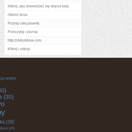
Kliknij, aby dowiedzieć się więcej tutaj
Otwórz teraz
Poznaj całą prawdę
Przeczytaj i poznaj
http://cbdoildose.com
Kliknij i odkryj
cja wnętrz
30)
a
(30)
wo
by
yka
(28)
dzieci
(24)