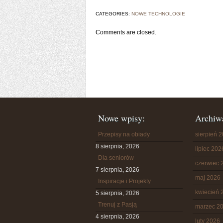
CATEGORIES:
NOWE TECHNOLOGIE
Comments are closed.
Nowe wpisy:
Archiw
Przepisy na obiady
sierpień 
8 sierpnia, 2026
lipiec 202
Dla seniorów
czerwiec 
7 sierpnia, 2026
maj 2026
Inspiracje i Projekty
kwiecień 
5 sierpnia, 2026
Trenuj z Pasją
marzec 2
4 sierpnia, 2026
luty 2026