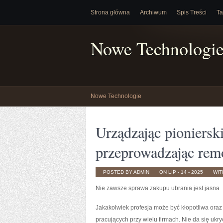
Strona główna
Archiwum
Spis Treści
Ta
Nowe Technologi
Nowe Technologie
Urządzając pioniersk
przeprowadzając rem
POSTED BY ADMIN
ON LIP - 14 - 2025
WI
Nie zawsze sprawa zakupu ubrania jest jasna
Jakakolwiek profesja może być kłopotliwa oraz
pracujących przy wielu firmach. Nie da się ukr