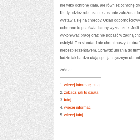
nie tylko ochronę ciała, ale również ochronę 
Kiedy odzież robocza nie zostanie założona do
wystawia się na choroby. Układ odpornościowy ni
ochronne to przeświadczony wyznacznik. Jeśli 
wykonywać pracę oraz nie popaść w żadną chor
estetyki. Ten standard nie chroni naszych ubr
niebezpieczeństwem. Sprawdź ubrania do firmy. 
ludzie tak bardzo ufają specjalistycznym ubran
źródło:
———————————
1.
więcej informacji tutaj
2.
zobacz, jak to działa
3.
tutaj
4.
więcej informacji
5.
więcej tutaj