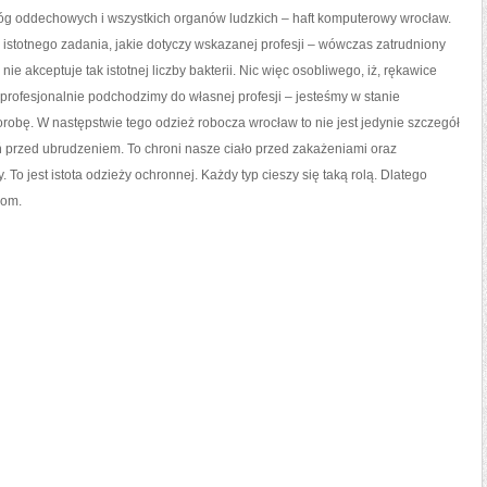
dróg oddechowych i wszystkich organów ludzkich – haft komputerowy wrocław.
 istotnego zadania, jakie dotyczy wskazanej profesji – wówczas zatrudniony
e akceptuje tak istotnej liczby bakterii. Nic więc osobliwego, iż, rękawice
profesjonalnie podchodzimy do własnej profesji – jesteśmy w stanie
obę. W następstwie tego odzież robocza wrocław to nie jest jedynie szczegół
ań przed ubrudzeniem. To chroni nasze ciało przed zakażeniami oraz
To jest istota odzieży ochronnej. Każdy typ cieszy się taką rolą. Dlatego
iom.