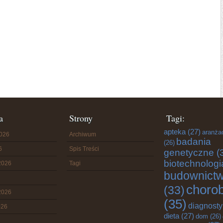
a
Strony
Tagi:
apteka
(27)
aranża
2026
Archiwum
badania
(26)
6
Spis Treści
genetyczne
(
biotechnologi
2026
Tagi
budownict
choro
(33)
2026
(35)
diagnost
026
dieta
(27)
dom
(26)