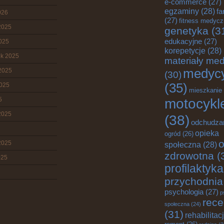
e-commerce
(27)
egzaminy
(28)
fa
026
(27)
fitness medyc
2025
genetyka
(3
edukacyjne
(27)
2025
korepetycje
(28)
ik 2025
materiały me
medyc
2025
(30)
(35)
2025
mieszkanie
motocykl
5
2025
(38)
odchudza
opieka
ogród
(26)
o
2025
społeczna
(28)
zdrowotna
(
025
profilaktyka
przychodnia
psychologia
(27)
p
rece
społeczna
(24)
(31)
rehabilitac