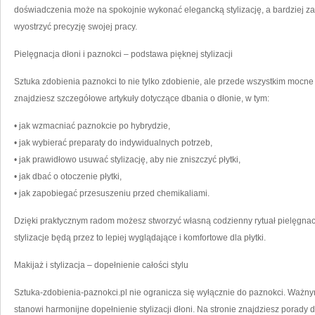
doświadczenia może na spokojnie wykonać elegancką stylizację, a bardziej za
wyostrzyć precyzję swojej pracy.
Pielęgnacja dłoni i paznokci – podstawa pięknej stylizacji
Sztuka zdobienia paznokci to nie tylko zdobienie, ale przede wszystkim mocne
znajdziesz szczegółowe artykuły dotyczące dbania o dłonie, w tym:
• jak wzmacniać paznokcie po hybrydzie,
• jak wybierać preparaty do indywidualnych potrzeb,
• jak prawidłowo usuwać stylizację, aby nie zniszczyć płytki,
• jak dbać o otoczenie płytki,
• jak zapobiegać przesuszeniu przed chemikaliami.
Dzięki praktycznym radom możesz stworzyć własną codzienny rytuał pielęgnacj
stylizacje będą przez to lepiej wyglądające i komfortowe dla płytki.
Makijaż i stylizacja – dopełnienie całości stylu
Sztuka-zdobienia-paznokci.pl nie ogranicza się wyłącznie do paznokci. Ważny
stanowi harmonijne dopełnienie stylizacji dłoni. Na stronie znajdziesz porady 