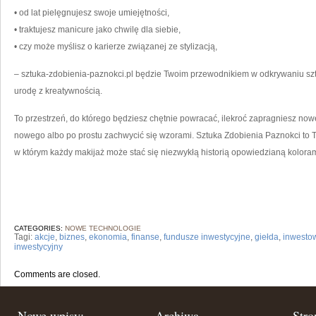
• od lat pielęgnujesz swoje umiejętności,
• traktujesz manicure jako chwilę dla siebie,
• czy może myślisz o karierze związanej ze stylizacją,
– sztuka-zdobienia-paznokci.pl będzie Twoim przewodnikiem w odkrywaniu sztuki
urodę z kreatywnością.
To przestrzeń, do którego będziesz chętnie powracać, ilekroć zapragniesz nowe
nowego albo po prostu zachwycić się wzorami. Sztuka Zdobienia Paznokci to Tw
w którym każdy makijaż może stać się niezwykłą historią opowiedzianą kolorami
CATEGORIES:
NOWE TECHNOLOGIE
Tagi:
akcje
,
biznes
,
ekonomia
,
finanse
,
fundusze inwestycyjne
,
giełda
,
inwesto
inwestycyjny
Comments are closed.
Nowe wpisy:
Archiwa
Stro