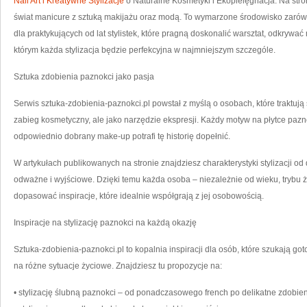
Nail Art i Kreatywne Stylizacje
o Naturalne Kosmetyki i Ekopielęgnacja. Na stro
świat manicure z sztuką makijażu oraz modą. To wymarzone środowisko zarówno
dla praktykujących od lat stylistek, które pragną doskonalić warsztat, odkrywać 
którym każda stylizacja będzie perfekcyjna w najmniejszym szczególe.
Sztuka zdobienia paznokci jako pasja
Serwis sztuka-zdobienia-paznokci.pl powstał z myślą o osobach, które traktują s
zabieg kosmetyczny, ale jako narzędzie ekspresji. Każdy motyw na płytce paz
odpowiednio dobrany make-up potrafi tę historię dopełnić.
W artykułach publikowanych na stronie znajdziesz charakterystyki stylizacji od
odważne i wyjściowe. Dzięki temu każda osoba – niezależnie od wieku, tryb
dopasować inspiracje, które idealnie współgrają z jej osobowością.
Inspiracje na stylizację paznokci na każdą okazję
Sztuka-zdobienia-paznokci.pl to kopalnia inspiracji dla osób, które szukają got
na różne sytuacje życiowe. Znajdziesz tu propozycje na:
• stylizację ślubną paznokci – od ponadczasowego french po delikatne zdobien