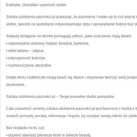
Estetyka, charakter i pewność siebie
Sztuka-zdobienia-paznokci.pl pokazuje, że paznokcie i make-up to coś więce
siebie, sposób na wydobycie indywidualnego stylu i opowiadanie historii bez s
Artykuły dostępne na stronie pomagają odkryć, jakie znaczenie mają detale:
• odpowiednio dobrany migdał, kwadrat, ballerina,
• efekt lakieru – satyna,
• intensywność kolorów,
• rozmieszczenie akcentów.
Dzięki temu czytelniczki mogą bawić się stylem i stopniowo tworzyć swój podpis 
swobodnie.
Sztuka-zdobienia-paznokci.pl – Twoje prywatne studio pomysłów
Cała zawartość serwisu sztuka-zdobienia-paznokci.pl jest tworzona z myślą o
znaleźć pomysły, porady, informacje i impuls, by rozwijać swoją miłość do zdob
Bez względu na to, czy:
• dopiero stawiasz pierwsze kroki w świecie beauty,