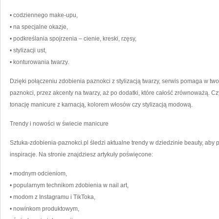
• codziennego make-upu,
• na specjalne okazje,
• podkreślania spojrzenia – cienie, kreski, rzęsy,
• stylizacji ust,
• konturowania twarzy.
Dzięki połączeniu zdobienia paznokci z stylizacją twarzy, serwis pomaga w two
paznokci, przez akcenty na twarzy, aż po dodatki, które całość zrównoważą. Cz
tonację manicure z karnacją, kolorem włosów czy stylizacją modową.
Trendy i nowości w świecie manicure
Sztuka-zdobienia-paznokci.pl śledzi aktualne trendy w dziedzinie beauty, aby
inspiracje. Na stronie znajdziesz artykuły poświęcone:
• modnym odcieniom,
• popularnym technikom zdobienia w nail art,
• modom z Instagramu i TikToka,
• nowinkom produktowym,