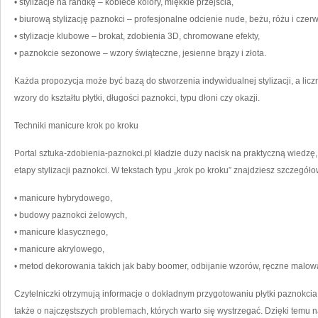
• stylizacje na randkę – kobiece kolory, miękkie przejścia,
• biurową stylizację paznokci – profesjonalne odcienie nude, beżu, różu i czerw
• stylizacje klubowe – brokat, zdobienia 3D, chromowane efekty,
• paznokcie sezonowe – wzory świąteczne, jesienne brązy i złota.
Każda propozycja może być bazą do stworzenia indywidualnej stylizacji, a 
wzory do kształtu płytki, długości paznokci, typu dłoni czy okazji.
Techniki manicure krok po kroku
Portal sztuka-zdobienia-paznokci.pl kładzie duży nacisk na praktyczną wiedzę
etapy stylizacji paznokci. W tekstach typu „krok po kroku” znajdziesz szczegół
• manicure hybrydowego,
• budowy paznokci żelowych,
• manicure klasycznego,
• manicure akrylowego,
• metod dekorowania takich jak baby boomer, odbijanie wzorów, ręczne malowan
Czytelniczki otrzymują informacje o dokładnym przygotowaniu płytki paznokcia
także o najczęstszych problemach, których warto się wystrzegać. Dzięki temu