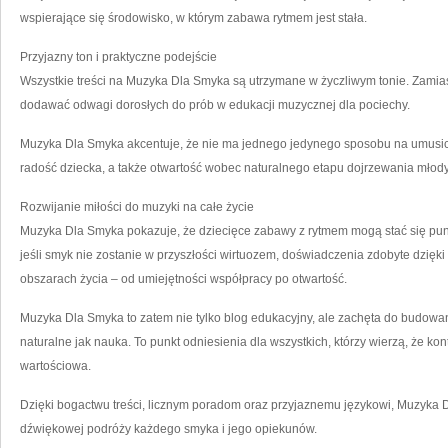
wspierające się środowisko, w którym zabawa rytmem jest stała.
Przyjazny ton i praktyczne podejście
Wszystkie treści na Muzyka Dla Smyka są utrzymane w życzliwym tonie. Zamia
dodawać odwagi dorosłych do prób w edukacji muzycznej dla pociechy.
Muzyka Dla Smyka akcentuje, że nie ma jednego jedynego sposobu na umusicz
radość dziecka, a także otwartość wobec naturalnego etapu dojrzewania mło
Rozwijanie miłości do muzyki na całe życie
Muzyka Dla Smyka pokazuje, że dziecięce zabawy z rytmem mogą stać się punk
jeśli smyk nie zostanie w przyszłości wirtuozem, doświadczenia zdobyte dzię
obszarach życia – od umiejętności współpracy po otwartość.
Muzyka Dla Smyka to zatem nie tylko blog edukacyjny, ale zachęta do budowan
naturalne jak nauka. To punkt odniesienia dla wszystkich, którzy wierzą, że ko
wartościowa.
Dzięki bogactwu treści, licznym poradom oraz przyjaznemu językowi, Muzyka 
dźwiękowej podróży każdego smyka i jego opiekunów.