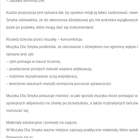
– zabawy sensoryczne.
Każda propozycja jest opisana tak, by opiekun mógł ją łatwo zastosować, nawet
Smyka udowadnia, że do stworzenia dźwiękowej gry nie potrzeba wyjątkowych
łyżek po pudełka, które mogą stać się instrumentami.
Rozwój dziecka przez muzykę – koncentracja
Muzyka Dla Smyka podkreśla, że obcowanie z dźwiękiem ma ogromny wpływ n
opisane jest, jak:
– rytm pomaga w nauce liczenia,
– powtarzanie prostych melodii wspiera artykulację,
– rodzinne muzykowanie uczą współpracy,
– tworzenie własnych melodii wzmacnia poczucie sprawczości.
Muzyka Dla Smyka pokazuje również, w jaki sposób muzyka może pomagać w w
spokojnych aktywności na chwilę po przedszkolu, a także rozbrykanych tańcó
rozruszać się.
Materiały edukacyjne i pomysły na zajęcia
W Muzyka Dla Smyka ważne miejsce zajmują praktyczne materiały, które opie
Pojawiają się tu: