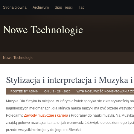
Strona główna
Archiwum
Spis Treści
Tagi
Nowe Technologie
Nowe Technologie
Stylizacja i interpretacja i Muzyka
ST
POSTED BY ADMIN
ON LIS - 28 - 2025
WITH
MOŻLIWOŚĆ KOMENTOWANIA
Z
I
IN
Muzyka Dla Smyka to miejsce, w którym dźwięk spotyka się z kreatywnością na
I
MU
I
najmłodszych melomanach, dla których nauka muzyki ma być przede wszystkim
MA
Polecamy:
Zawody muzyczne i kariera
i Programy do nauki muzyki. Na Muzyka
znajdą gotowe rozwiązania na to, jak wprowadzić dźwięki do codziennego życ
przede wszystkim skrojony do jego możliwości.