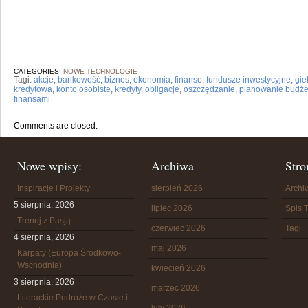
CATEGORIES:
NOWE TECHNOLOGIE
Tagi:
akcje
,
bankowość
,
biznes
,
ekonomia
,
finanse
,
fundusze inwestycyjne
,
gie
kredytowa
,
konto osobiste
,
kredyty
,
obligacje
,
oszczędzanie
,
planowanie budże
finansami
Comments are closed.
Nowe wpisy:
Archiwa
Stro
Inspiracje i Projekty
sierpień 2026
Arch
5 sierpnia, 2026
lipiec 2026
Spis T
Trenuj z Pasją
czerwiec 2026
Tagi
4 sierpnia, 2026
maj 2026
Karpaty (Europa Środkowo-
Wschodnia)
kwiecień 2026
3 sierpnia, 2026
marzec 2026
Literackie Podróże w Czasie i