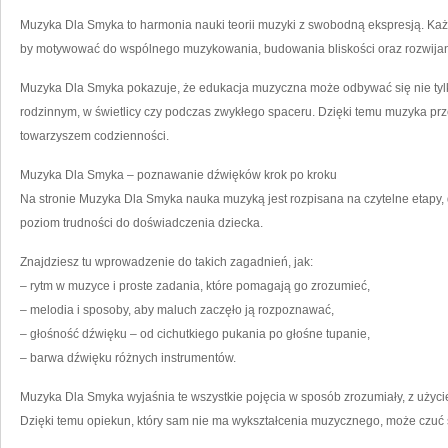
Muzyka Dla Smyka to harmonia nauki teorii muzyki z swobodną ekspresją. Każdy
by motywować do wspólnego muzykowania, budowania bliskości oraz rozwijan
Muzyka Dla Smyka pokazuje, że edukacja muzyczna może odbywać się nie tyl
rodzinnym, w świetlicy czy podczas zwykłego spaceru. Dzięki temu muzyka przes
towarzyszem codzienności.
Muzyka Dla Smyka – poznawanie dźwięków krok po kroku
Na stronie Muzyka Dla Smyka nauka muzyką jest rozpisana na czytelne etapy,
poziom trudności do doświadczenia dziecka.
Znajdziesz tu wprowadzenie do takich zagadnień, jak:
– rytm w muzyce i proste zadania, które pomagają go zrozumieć,
– melodia i sposoby, aby maluch zaczęło ją rozpoznawać,
– głośność dźwięku – od cichutkiego pukania po głośne tupanie,
– barwa dźwięku różnych instrumentów.
Muzyka Dla Smyka wyjaśnia te wszystkie pojęcia w sposób zrozumiały, z uży
Dzięki temu opiekun, który sam nie ma wykształcenia muzycznego, może czuć