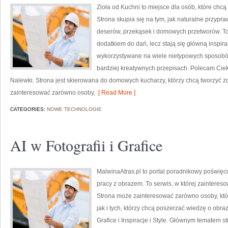
Zioła od Kuchni to miejsce dla osób, które chc
Strona skupia się na tym, jak naturalne przyp
deserów, przekąsek i domowych przetworów. To zi
dodatkiem do dań, lecz stają się główną inspir
wykorzystywane na wiele nietypowych sposobów,
bardziej kreatywnych przepisach. Polecam Ciek
Nalewki. Strona jest skierowana do domowych kucharzy, którzy chcą tworzyć 
zainteresować zarówno osoby,
[ Read More ]
CATEGORIES:
NOWE TECHNOLOGIE
AI w Fotografii i Grafice
MalwinaAtras.pl to portal poradnikowy poświęcon
pracy z obrazem. To serwis, w której zaintereso
Strona może zainteresować zarówno osoby, któr
jak i tych, którzy chcą poszerzać wiedzę o obraz
Grafice i Inspiracje i Style. Głównym tematem str