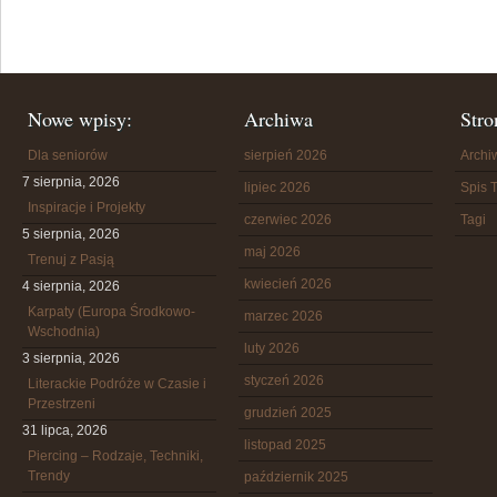
Nowe wpisy:
Archiwa
Stro
Dla seniorów
sierpień 2026
Arch
7 sierpnia, 2026
lipiec 2026
Spis T
Inspiracje i Projekty
czerwiec 2026
Tagi
5 sierpnia, 2026
maj 2026
Trenuj z Pasją
kwiecień 2026
4 sierpnia, 2026
Karpaty (Europa Środkowo-
marzec 2026
Wschodnia)
luty 2026
3 sierpnia, 2026
styczeń 2026
Literackie Podróże w Czasie i
Przestrzeni
grudzień 2025
31 lipca, 2026
listopad 2025
Piercing – Rodzaje, Techniki,
Trendy
październik 2025