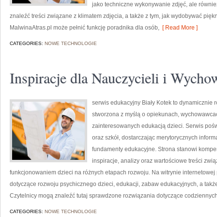
jako techniczne wykonywanie zdjęć, ale równie
znaleźć treści związane z klimatem zdjęcia, a także z tym, jak wydobywać pię
MalwinaAtras.pl może pełnić funkcję poradnika dla osób,
[ Read More ]
CATEGORIES:
NOWE TECHNOLOGIE
Inspiracje dla Nauczycieli i Wyc
serwis edukacyjny Biały Kotek to dynamicznie ro
stworzona z myślą o opiekunach, wychowawcac
zainteresowanych edukacją dzieci. Serwis pośw
oraz szkół, dostarczając merytorycznych inform
fundamenty edukacyjne. Strona stanowi kompe
inspiracje, analizy oraz wartościowe treści z
funkcjonowaniem dzieci na różnych etapach rozwoju. Na witrynie internetowe
dotyczące rozwoju psychicznego dzieci, edukacji, zabaw edukacyjnych, a takż
Czytelnicy mogą znaleźć tutaj sprawdzone rozwiązania dotyczące codziennyc
CATEGORIES:
NOWE TECHNOLOGIE