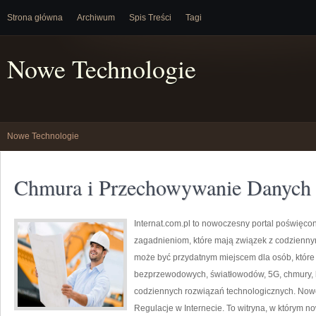
Strona główna
Archiwum
Spis Treści
Tagi
Nowe Technologie
Nowe Technologie
Chmura i Przechowywanie Danych
Internat.com.pl to nowoczesny portal poświęco
zagadnieniom, które mają związek z codzienny
może być przydatnym miejscem dla osób, które 
bezprzewodowych, światłowodów, 5G, chmury, 
codziennych rozwiązań technologicznych. Nowoś
Regulacje w Internecie. To witryna, w którym