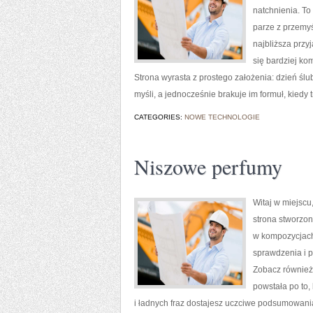
natchnienia. To
parze z przemyś
najbliższa przy
się bardziej ko
Strona wyrasta z prostego założenia: dzień śl
myśli, a jednocześnie brakuje im formuł, kiedy 
CATEGORIES:
NOWE TECHNOLOGIE
Niszowe perfumy
Witaj w miejscu,
strona stworzon
w kompozycjach 
sprawdzenia i p
Zobacz również:
powstała po to,
i ładnych fraz dostajesz uczciwe podsumowania