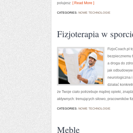
polujesz
[ Read More ]
CATEGORIES:
NOWE TECHNOLOGIE
Fizjoterapia w sporci
FizjoCoach.pl t
bezpiecznemu te
a droga do zdro
jak odbudowywa
neurologiczna i
działać konkretn
że Twoje ciało potrzebuje mądrej opieki, znaj
aktywnych: trenujących siłowo, pracowników fiz
CATEGORIES:
NOWE TECHNOLOGIE
Meble