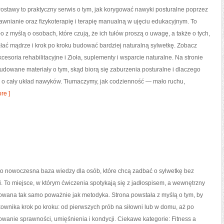
stawy to praktyczny serwis o tym, jak korygować nawyki posturalne poprzez
awnianie oraz fizykoterapię i terapię manualną w ujęciu edukacyjnym. To
o z myślą o osobach, które czują, że ich tułów proszą o uwagę, a także o tych,
ałać mądrze i krok po kroku budować bardziej naturalną sylwetkę. Zobacz
kcesoria rehabilitacyjne i Zioła, suplementy i wsparcie naturalne. Na stronie
udowane materiały o tym, skąd biorą się zaburzenia posturalne i dlaczego
ale o cały układ nawyków. Tłumaczymy, jak codzienność — mało ruchu,
re ]
 to nowoczesna baza wiedzy dla osób, które chcą zadbać o sylwetkę bez
 To miejsce, w którym ćwiczenia spotykają się z jadłospisem, a wewnętrzny
towana tak samo poważnie jak metodyka. Strona powstała z myślą o tym, by
ownika krok po kroku: od pierwszych prób na siłowni lub w domu, aż po
wanie sprawności, umięśnienia i kondycji. Ciekawe kategorie: Fitness a