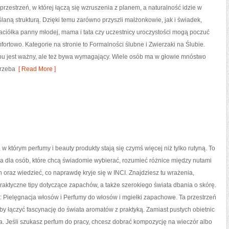
 przestrzeń, w której łączą się wzruszenia z planem, a naturalność idzie w
laną strukturą. Dzięki temu zarówno przyszli małżonkowie, jak i świadek,
jaciółka panny młodej, mama i tata czy uczestnicy uroczystości mogą poczuć
mfortowo. Kategorie na stronie to Formalności ślubne i Zwierzaki na Ślubie.
ubu jest ważny, ale też bywa wymagający. Wiele osób ma w głowie mnóstwo
trzeba
[ Read More ]
 w którym perfumy i beauty produkty stają się czymś więcej niż tylko rutyną. To
a dla osób, które chcą świadomie wybierać, rozumieć różnice między nutami
oraz wiedzieć, co naprawdę kryje się w INCI. Znajdziesz tu wrażenia,
raktyczne tipy dotyczące zapachów, a także szerokiego świata dbania o skórę.
 Pielęgnacja włosów i Perfumy do włosów i mgiełki zapachowe. Ta przestrzeń
 by łączyć fascynację do świata aromatów z praktyką. Zamiast pustych obietnic
. Jeśli szukasz perfum do pracy, chcesz dobrać kompozycję na wieczór albo