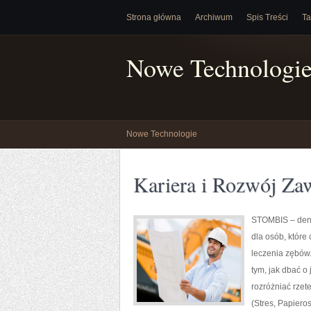
Strona główna
Archiwum
Spis Treści
Ta
Nowe Technologi
Nowe Technologie
Kariera i Rozwój Za
STOMBIS – denty
dla osób, które
leczenia zębów.
tym, jak dbać o 
rozróżniać rzet
(Stres, Papiero