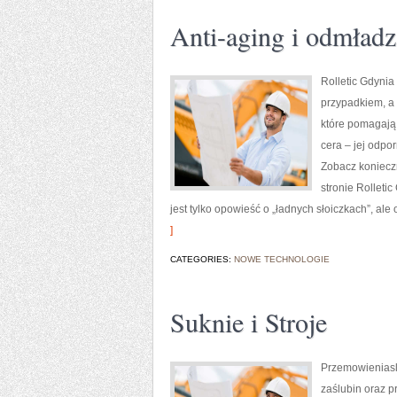
Anti-aging i odmładz
Rolletic Gdynia
przypadkiem, a 
które pomagają 
cera – jej odpor
Zobacz konieczn
stronie Rolleti
jest tylko opowieść o „ładnych słoiczkach”, ale 
]
CATEGORIES:
NOWE TECHNOLOGIE
Suknie i Stroje
Przemowieniaslu
zaślubin oraz p