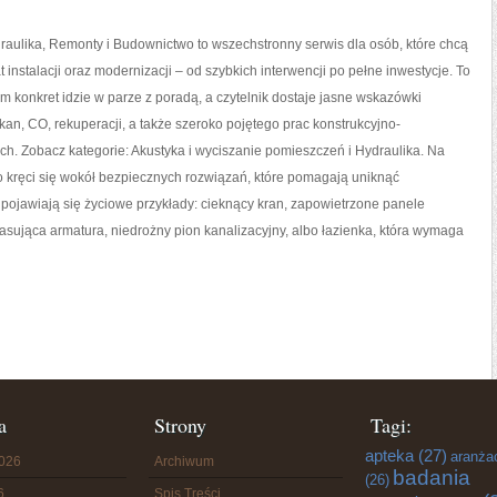
draulika, Remonty i Budownictwo to wszechstronny serwis dla osób, które chcą
instalacji oraz modernizacji – od szybkich interwencji po pełne inwestycje. To
ym konkret idzie w parze z poradą, a czytelnik dostaje jasne wskazówki
an, CO, rekuperacji, a także szeroko pojętego prac konstrukcyjno-
. Zobacz kategorie: Akustyka i wyciszanie pomieszczeń i Hydraulika. Na
o kręci się wokół bezpiecznych rozwiązań, które pomagają uniknąć
 pojawiają się życiowe przykłady: cieknący kran, zapowietrzone panele
łasująca armatura, niedrożny pion kanalizacyjny, albo łazienka, która wymaga
a
Strony
Tagi:
apteka
(27)
aranża
2026
Archiwum
badania
(26)
6
Spis Treści