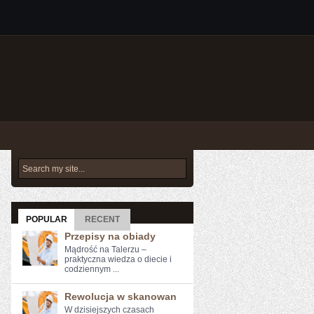
POPULAR
RECENT
Przepisy na obiady
Mądrość na Talerzu –
praktyczna wiedza o diecie i
codziennym ...
Rewolucja w skanowan
W dzisiejszych czasach