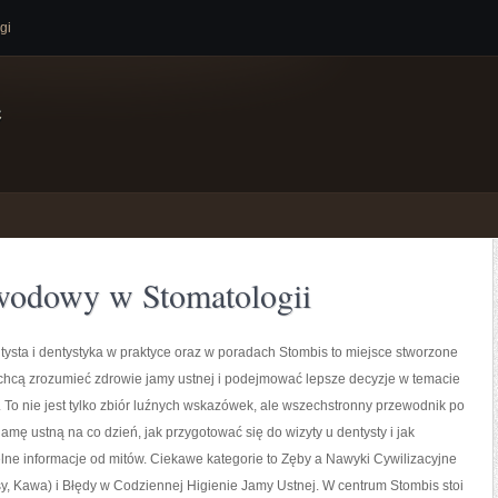
gi
e
wodowy w Stomatologii
sta i dentystyka w praktyce oraz w poradach Stombis to miejsce stworzone
 chcą zrozumieć zdrowie jamy ustnej i podejmować lepsze decyzje w temacie
 To nie jest tylko zbiór luźnych wskazówek, ale wszechstronny przewodnik po
jamę ustną na co dzień, jak przygotować się do wizyty u dentysty i jak
elne informacje od mitów. Ciekawe kategorie to Zęby a Nawyki Cywilizacyjne
sy, Kawa) i Błędy w Codziennej Higienie Jamy Ustnej. W centrum Stombis stoi