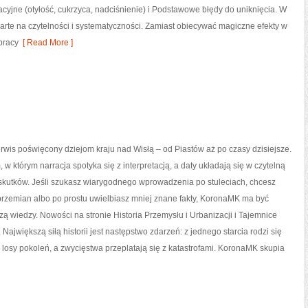
acyjne (otyłość, cukrzyca, nadciśnienie) i Podstawowe błędy do uniknięcia. W
parte na czytelności i systematyczności. Zamiast obiecywać magiczne efekty w
pracy
[ Read More ]
wis poświęcony dziejom kraju nad Wisłą – od Piastów aż po czasy dzisiejsze.
w którym narracja spotyka się z interpretacją, a daty układają się w czytelną
 skutków. Jeśli szukasz wiarygodnego wprowadzenia po stuleciach, chcesz
przemian albo po prostu uwielbiasz mniej znane fakty, KoronaMK ma być
zą wiedzy. Nowości na stronie Historia Przemysłu i Urbanizacji i Tajemnice
i. Największą siłą historii jest następstwo zdarzeń: z jednego starcia rodzi się
losy pokoleń, a zwycięstwa przeplatają się z katastrofami. KoronaMK skupia