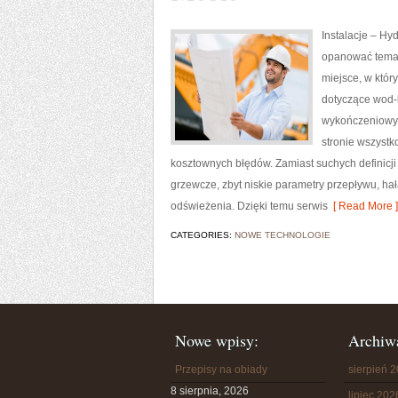
Instalacje – Hy
opanować temat 
miejsce, w któr
dotyczące wod-k
wykończeniowych
stronie wszystk
kosztownych błędów. Zamiast suchych definicji
grzewcze, zbyt niskie parametry przepływu, ha
odświeżenia. Dzięki temu serwis
[ Read More ]
CATEGORIES:
NOWE TECHNOLOGIE
Nowe wpisy:
Archiw
Przepisy na obiady
sierpień 
8 sierpnia, 2026
lipiec 202