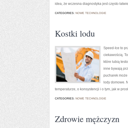
idea, że wczesna diagnostyka jest często łatwi
CATEGORIES:
NOWE TECHNOLOGIE
Kostki lodu
Speed-Ice to pr
ciekawością. To
które lubią tes
inne bywają prz
pucharek może s
lody domowe. Na
temperaturze, o konsystencji i o tym, jak w pro
CATEGORIES:
NOWE TECHNOLOGIE
Zdrowie mężczyzn