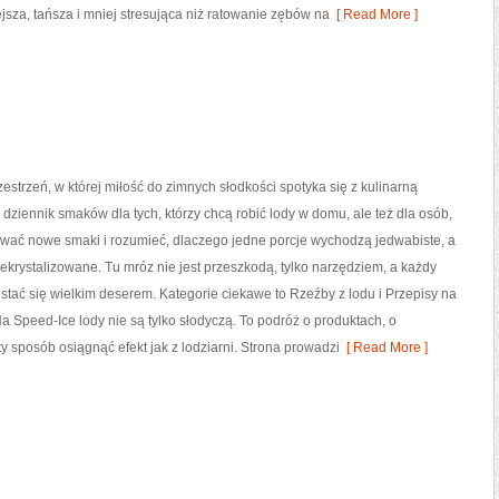
ejsza, tańsza i mniej stresująca niż ratowanie zębów na
[ Read More ]
zestrzeń, w której miłość do zimnych słodkości spotyka się z kulinarną
 dziennik smaków dla tych, którzy chcą robić lody w domu, ale też dla osób,
tować nowe smaki i rozumieć, dlaczego jedne porcje wychodzą jedwabiste, a
ekrystalizowane. Tu mróz nie jest przeszkodą, tylko narzędziem, a każdy
tać się wielkim deserem. Kategorie ciekawe to Rzeźby z lodu i Przepisy na
 Speed-Ice lody nie są tylko słodyczą. To podróż o produktach, o
sty sposób osiągnąć efekt jak z lodziarni. Strona prowadzi
[ Read More ]