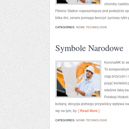
choroby cywiliz
Fitness Station najważniejsze jest podejście o
kilka dni, serwis pomaga tworzyć życiowy rytm 
CATEGORIES:
NOWE TECHNOLOGIE
Symbole Narodowe
KoronaMK to ser
To kompendium, 
ciąg przyczyn i
pojąć kontekst 
właśnie taką ba
Polskiej Histori
kolejny, decyzja jednego przywódcy wpływa na 
się na tym, by
[ Read More ]
CATEGORIES:
NOWE TECHNOLOGIE