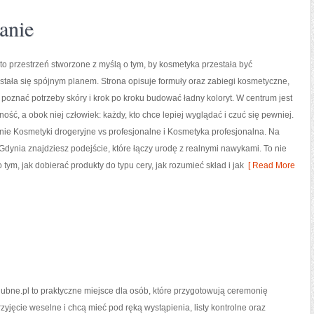
anie
 to przestrzeń stworzone z myślą o tym, by kosmetyka przestała być
stała się spójnym planem. Strona opisuje formuły oraz zabiegi kosmetyczne,
poznać potrzeby skóry i krok po kroku budować ładny koloryt. W centrum jest
ność, a obok niej człowiek: każdy, kto chce lepiej wyglądać i czuć się pewniej.
ie Kosmetyki drogeryjne vs profesjonalne i Kosmetyka profesjonalna. Na
c Gdynia znajdziesz podejście, które łączy urodę z realnymi nawykami. To nie
o tym, jak dobierać produkty do typu cery, jak rozumieć skład i jak
[ Read More
bne.pl to praktyczne miejsce dla osób, które przygotowują ceremonię
rzyjęcie weselne i chcą mieć pod ręką wystąpienia, listy kontrolne oraz