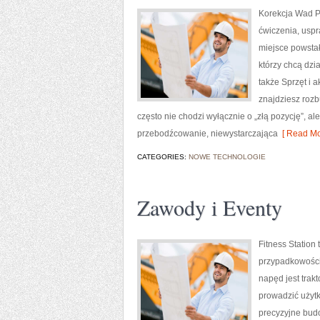
Korekcja Wad Po
ćwiczenia, uspr
miejsce powstał
którzy chcą dzi
także Sprzęt i a
znajdziesz rozb
często nie chodzi wyłącznie o „złą pozycję”, 
przebodźcowanie, niewystarczająca
[ Read Mo
CATEGORIES:
NOWE TECHNOLOGIE
Zawody i Eventy
Fitness Station
przypadkowości.
napęd jest trak
prowadzić użytk
precyzyjne budo