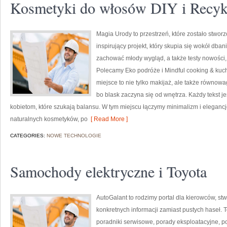
Kosmetyki do włosów DIY i Recyk
Magia Urody to przestrzeń, które zostało stwor
inspirujący projekt, który skupia się wokół dban
zachować młody wygląd, a także testy nowości, 
Polecamy Eko podróże i Mindful cooking & kuch
miejsce to nie tylko makijaż, ale także równowa
bo blask zaczyna się od wnętrza. Każdy tekst 
kobietom, które szukają balansu. W tym miejscu łączymy minimalizm i elegancj
naturalnych kosmetyków, po
[ Read More ]
CATEGORIES:
NOWE TECHNOLOGIE
Samochody elektryczne i Toyota
AutoGalant to rodzimy portal dla kierowców, st
konkretnych informacji zamiast pustych haseł. 
poradniki serwisowe, porady eksploatacyjne, po