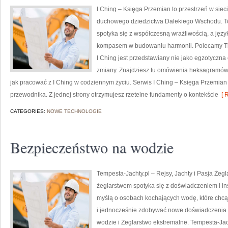
I Ching – Księga Przemian to przestrzeń w sieci
duchowego dziedzictwa Dalekiego Wschodu. To 
spotyka się z współczesną wrażliwością, a jęz
kompasem w budowaniu harmonii. Polecamy Tren
I Ching jest przedstawiany nie jako egzotyczna
zmiany. Znajdziesz tu omówienia heksagramów,
jak pracować z I Ching w codziennym życiu. Serwis I Ching – Księga Przemian t
przewodnika. Z jednej strony otrzymujesz rzetelne fundamenty o kontekście
[ R
CATEGORIES:
NOWE TECHNOLOGIE
Bezpieczeństwo na wodzie
Tempesta-Jachty.pl – Rejsy, Jachty i Pasja Żegl
żeglarstwem spotyka się z doświadczeniem i ins
myślą o osobach kochających wodę, które chc
i jednocześnie zdobywać nowe doświadczenia 
wodzie i Żeglarstwo ekstremalne. Tempesta-Jacht