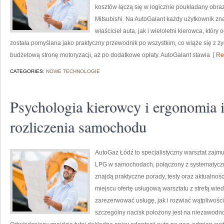
kosztów łączą się w logicznie poukładany obra
Mitsubishi. Na AutoGalant każdy użytkownik zn
właściciel auta, jak i wieloletni kierowca, który
została pomyślana jako praktyczny przewodnik po wszystkim, co wiąże się z 
budżetową stronę motoryzacji, aż po dodatkowe opłaty. AutoGalant stawia
[ Re
CATEGORIES:
NOWE TECHNOLOGIE
Psychologia kierowcy i ergonomia i
rozliczenia samochodu
AutoGaz Łódź to specjalistyczny warsztat zajm
LPG w samochodach, połączony z systematycz
znajdą praktyczne porady, testy oraz aktualnoś
miejscu ofertę usługową warsztatu z strefą wi
zarezerwować usługę, jak i rozwiać wątpliwośc
szczególny nacisk położony jest na niezawodno