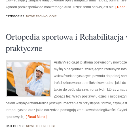
Odwiedzający znajdzie tutaj dokładne opisy adaptacji auta na gaz, odmian s
wyboru podzespołów do konkretnego auta. Dzięki temu serwis jest nie
[ Read 
CATEGORIES:
NOWE TECHNOLOGIE
Ortopedia sportowa i Rehabilitacj
praktyczne
ArstanMedica.pl to strona poświęcony nowoczesn
myślą o pacjentach szukających rzetelnych info
wskazówek dotyczących powrotu do pełnej spra
treści skierowane do miłośników ruchu, jak i d
także do osób starszych oraz tych, którzy zmag
Zobacz też: Wady postawy u dzieci i młodzieży
celem witryny ArstanMedica jest wytłumaczenie w przystępnej formie, czym jest 
terapeutyczna oraz jakie narzędzia pomagają zredukować dolegliwości. Czyteln
sportowych,
[ Read More ]
CATEGORIES:
NOWE TECHNOLOGIE