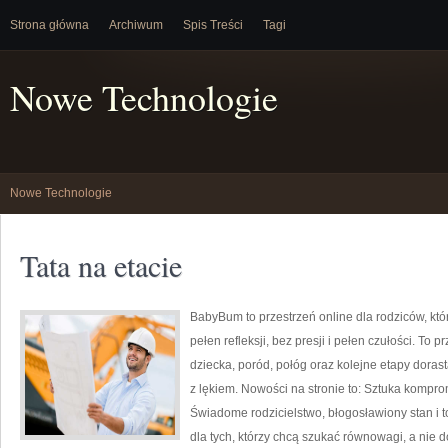
Strona główna
Archiwum
Spis Treści
Tagi
Nowe Technologie
Nowe Technologie
Tata na etacie
BabyBum to przestrzeń online dla rodziców, kt
pełen refleksji, bez presji i pełen czułości. To
dziecka, poród, połóg oraz kolejne etapy doras
z lękiem. Nowości na stronie to: Sztuka kompr
Świadome rodzicielstwo, błogosławiony stan i 
dla tych, którzy chcą szukać równowagi, a nie 