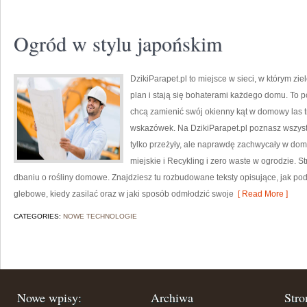
Ogród w stylu japońskim
DzikiParapet.pl to miejsce w sieci, w którym z
plan i stają się bohaterami każdego domu. To po
chcą zamienić swój okienny kąt w domowy las t
wskazówek. Na DzikiParapet.pl poznasz wszystk
tylko przeżyły, ale naprawdę zachwycały w d
miejskie i Recykling i zero waste w ogrodzie. S
dbaniu o rośliny domowe. Znajdziesz tu rozbudowane teksty opisujące, jak po
glebowe, kiedy zasilać oraz w jaki sposób odmłodzić swoje
[ Read More ]
CATEGORIES:
NOWE TECHNOLOGIE
Nowe wpisy:
Archiwa
Stro