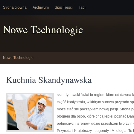
Strona główna
Archiwum
Spis Treści
Tagi
Nowe Technologie
Nowe Technologie
Kuchnia Skandynawska
skandynawski świat to region, które od dawna 
część kontynentu, w którym surowa przyroda sp
może stać się początkiem nowej pasji. Strona p
blogiem dla osób, które chcą lepiej poznać Danii
północnych terenów, gdzie przestrzeń tworzy ni
Przyroda i Krajobrazy i Legendy i Mitologia. To