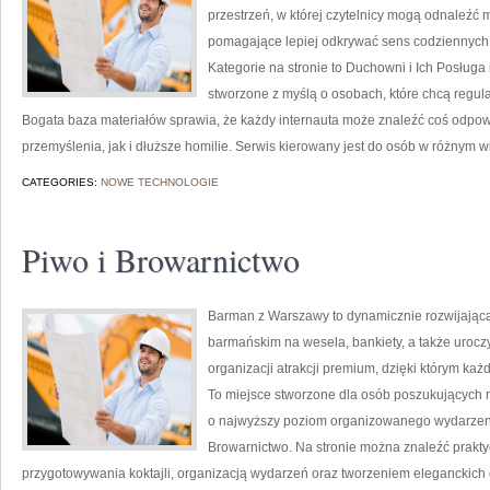
przestrzeń, w której czytelnicy mogą odnaleźć 
pomagające lepiej odkrywać sens codziennych
Kategorie na stronie to Duchowni i Ich Posługa
stworzone z myślą o osobach, które chcą regul
Bogata baza materiałów sprawia, że każdy internauta może znaleźć coś odpowi
przemyślenia, jak i dłuższe homilie. Serwis kierowany jest do osób w różnym w
CATEGORIES:
NOWE TECHNOLOGIE
Piwo i Browarnictwo
Barman z Warszawy to dynamicznie rozwijając
barmańskim na wesela, bankiety, a także uroczy
organizacji atrakcji premium, dzięki którym k
To miejsce stworzone dla osób poszukujących 
o najwyższy poziom organizowanego wydarzenia
Browarnictwo. Na stronie można znaleźć prakt
przygotowywania koktajli, organizacją wydarzeń oraz tworzeniem eleganckic