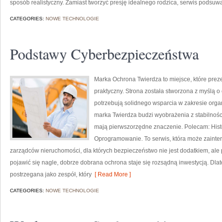
sposób realistyczny. Zamiast tworzyć presję idealnego rodzica, serwis podsuw
CATEGORIES:
NOWE TECHNOLOGIE
Podstawy Cyberbezpieczeństwa
Marka Ochrona Twierdza to miejsce, które pre
praktyczny. Strona została stworzona z myślą o o
potrzebują solidnego wsparcia w zakresie org
marka Twierdza budzi wyobrażenia z stabilności
mają pierwszorzędne znaczenie. Polecam: Histo
Oprogramowanie. To serwis, która może zainte
zarządców nieruchomości, dla których bezpieczeństwo nie jest dodatkiem, ale
pojawić się nagle, dobrze dobrana ochrona staje się rozsądną inwestycją. Dla
postrzegana jako zespół, który
[ Read More ]
CATEGORIES:
NOWE TECHNOLOGIE