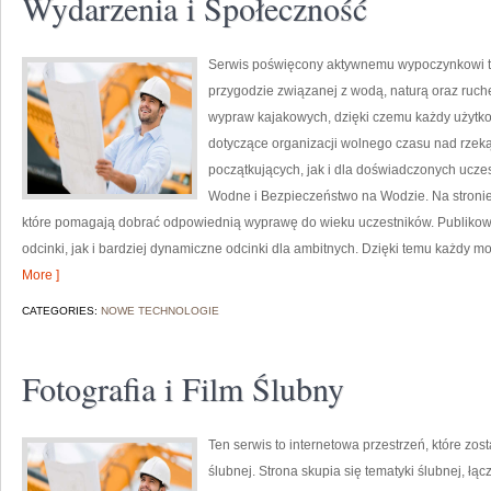
Wydarzenia i Społeczność
Serwis poświęcony aktywnemu wypoczynkowi to 
przygodzie związanej z wodą, naturą oraz ruch
wypraw kajakowych, dzięki czemu każdy użytk
dotyczące organizacji wolnego czasu nad rzek
początkujących, jak i dla doświadczonych uczes
Wodne i Bezpieczeństwo na Wodzie. Na stroni
które pomagają dobrać odpowiednią wyprawę do wieku uczestników. Publikowa
odcinki, jak i bardziej dynamiczne odcinki dla ambitnych. Dzięki temu każdy m
More ]
CATEGORIES:
NOWE TECHNOLOGIE
Fotografia i Film Ślubny
Ten serwis to internetowa przestrzeń, które zos
ślubnej. Strona skupia się tematyki ślubnej, ł