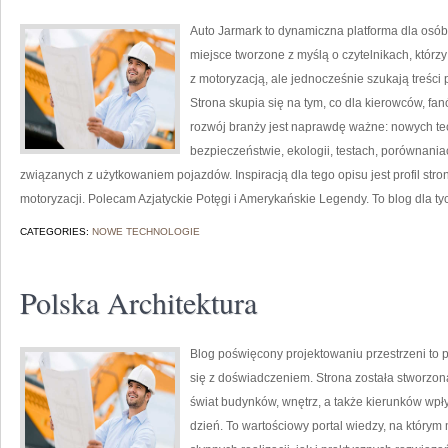
Auto Jarmark to dynamiczna platforma dla osób,
miejsce tworzone z myślą o czytelnikach, któr
z motoryzacją, ale jednocześnie szukają treści
Strona skupia się na tym, co dla kierowców, f
rozwój branży jest naprawdę ważne: nowych te
bezpieczeństwie, ekologii, testach, porównani
związanych z użytkowaniem pojazdów. Inspiracją dla tego opisu jest profil stro
motoryzacji. Polecam Azjatyckie Potęgi i Amerykańskie Legendy. To blog dla tyc
CATEGORIES:
NOWE TECHNOLOGIE
Polska Architektura
Blog poświęcony projektowaniu przestrzeni to 
się z doświadczeniem. Strona została stworzo
świat budynków, wnętrz, a także kierunków wpł
dzień. To wartościowy portal wiedzy, na który