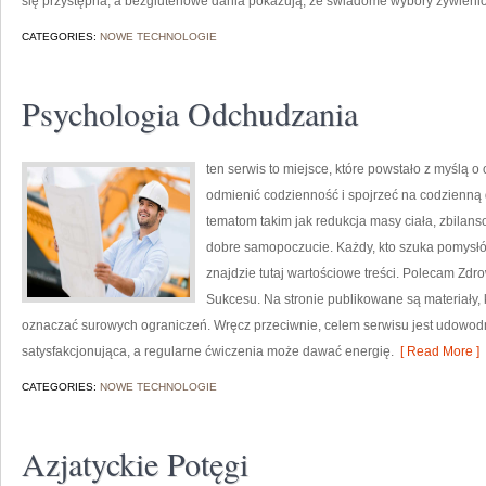
się przystępna, a bezglutenowe dania pokazują, że świadome wybory żywien
CATEGORIES:
NOWE TECHNOLOGIE
Psychologia Odchudzania
ten serwis to miejsce, które powstało z myślą o
odmienić codzienność i spojrzeć na codzienną 
tematom takim jak redukcja masy ciała, zbilans
dobre samopoczucie. Każdy, kto szuka pomysłów, 
znajdzie tutaj wartościowe treści. Polecam Zd
Sukcesu. Na stronie publikowane są materiały, 
oznaczać surowych ograniczeń. Wręcz przeciwnie, celem serwisu jest udowodn
satysfakcjonująca, a regularne ćwiczenia może dawać energię.
[ Read More ]
CATEGORIES:
NOWE TECHNOLOGIE
Azjatyckie Potęgi