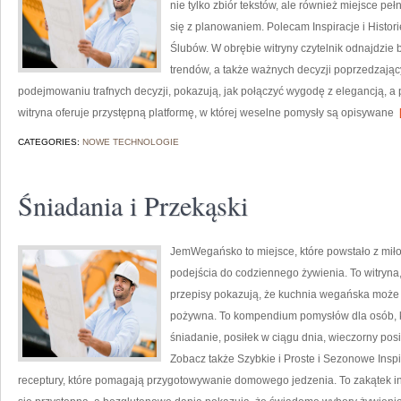
nie tylko zbiór tekstów, ale również miejsce p
się z planowaniem. Polecam Inspiracje i Histori
Ślubów. W obrębie witryny czytelnik odnajdzie b
trendów, a także ważnych decyzji poprzedzają
podejmowaniu trafnych decyzji, pokazują, jak połączyć wygodę z elegancją, a p
witryna oferuje przystępną platformę, w której weselne pomysły są opisywane
[
CATEGORIES:
NOWE TECHNOLOGIE
Śniadania i Przekąski
JemWegańsko to miejsce, które powstało z miło
podejścia do codziennego żywienia. To witryna, 
przepisy pokazują, że kuchnia wegańska może 
pożywna. To kompendium pomysłów dla osób, k
śniadanie, posiłek w ciągu dnia, wieczorny pos
Zobacz także Szybkie i Proste i Sezonowe Inspi
receptury, które pomagają przygotowywanie domowego jedzenia. To zakątek in