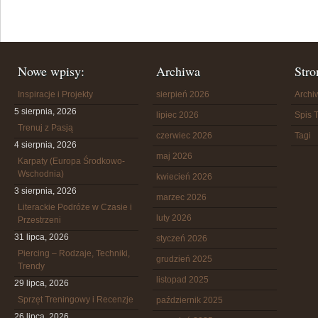
Nowe wpisy:
Archiwa
Stro
Inspiracje i Projekty
sierpień 2026
Arch
5 sierpnia, 2026
lipiec 2026
Spis T
Trenuj z Pasją
czerwiec 2026
Tagi
4 sierpnia, 2026
maj 2026
Karpaty (Europa Środkowo-
Wschodnia)
kwiecień 2026
3 sierpnia, 2026
marzec 2026
Literackie Podróże w Czasie i
luty 2026
Przestrzeni
31 lipca, 2026
styczeń 2026
Piercing – Rodzaje, Techniki,
grudzień 2025
Trendy
listopad 2025
29 lipca, 2026
Sprzęt Treningowy i Recenzje
październik 2025
26 lipca, 2026