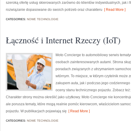
szeroką ofertę usług skierowanych zarówno do klientów indywidualnych, jak i 
rozwiązanie dopasowane do swoich potrzeb oraz charakteru
[ Read More ]
CATEGORIES:
NOWE TECHNOLOGIE
Łączność i Internet Rzeczy (IoT)
Moto Concierge to automobilowy serwis tematyc
osobach zainteresowanych autami. Strona skup
poradach związanych z utrzymaniem samochodó
wtórnym. To miejsce, w którym czytelnik może 
zakupem auta, jak i podczas jego codziennego
oceny stanu technicznego pojazdu. Zobacz też
Charakter strony można określić jako użytkowy. Moto Concierge nie koncentru
ale porusza tematy, które mogą realnie pomóc kierowcom, właścicielom sam
pojazdu. W publikacjach pojawiają się
[ Read More ]
CATEGORIES:
NOWE TECHNOLOGIE