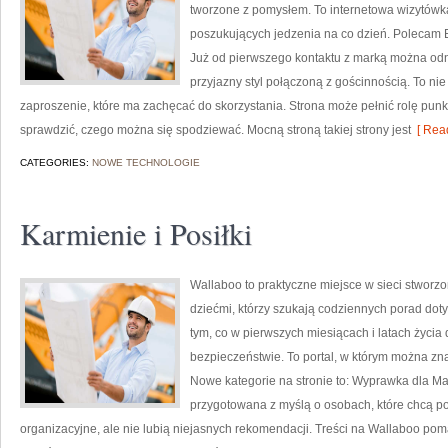
tworzone z pomysłem. To internetowa wizytówk
poszukujących jedzenia na co dzień. Polecam E
Już od pierwszego kontaktu z marką można odni
przyjazny styl połączoną z gościnnością. To nie
zaproszenie, które ma zachęcać do skorzystania. Strona może pełnić rolę punk
sprawdzić, czego można się spodziewać. Mocną stroną takiej strony jest
[ Read
CATEGORIES:
NOWE TECHNOLOGIE
Karmienie i Posiłki
Wallaboo to praktyczne miejsce w sieci stworz
dziećmi, którzy szukają codziennych porad dot
tym, co w pierwszych miesiącach i latach życia
bezpieczeństwie. To portal, w którym można zn
Nowe kategorie na stronie to: Wyprawka dla Ma
przygotowana z myślą o osobach, które chcą 
organizacyjne, ale nie lubią niejasnych rekomendacji. Treści na Wallaboo pom