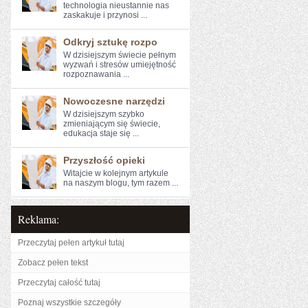
‌technologia nieustannie ‍nas
zaskakuje⁢ i przynosi ...
Odkryj sztukę rozpo
W dzisiejszym świecie pełnym
wyzwań i stresów ⁣umiejętność
rozpoznawania ...
Nowoczesne narzędzi
W dzisiejszym ​szybko
zmieniającym się świecie,
edukacja staje się ...
Przyszłość opieki
Witajcie w ‍kolejnym artykule
na naszym blogu, tym razem ...
Reklama:
Przeczytaj pełen artykuł tutaj
Zobacz pełen tekst
Przeczytaj całość tutaj
Poznaj wszystkie szczegóły