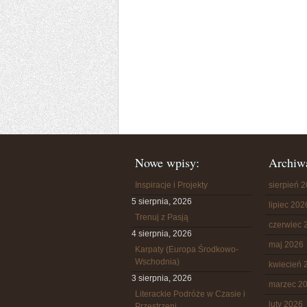
Nowe wpisy:
Archiw
Inspiracje i Projekty
sierpień 
5 sierpnia, 2026
lipiec 202
Trenuj z Pasją
czerwiec 
4 sierpnia, 2026
maj 2026
Karpaty (Europa Środkowo-
Wschodnia)
kwiecień 
3 sierpnia, 2026
marzec 2
Literackie Podróże w Czasie i
luty 2026
Przestrzeni