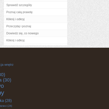
Sprawdź szczegóły
Poznaj całą prawdę
Kliknij i odkryj
Przeczytaj i poznaj
Dowiedz się, co nowego
Kliknij i odkryj
cja wnętrz
30)
a
(30)
wo
by
yka
(28)
dzieci
(24)