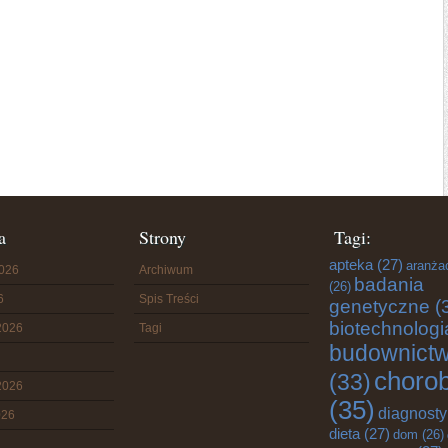
a
Strony
Tagi:
apteka
(27)
aranża
2026
Archiwum
badania
(26)
6
Spis Treści
genetyczne
(
biotechnologi
2026
Tagi
budownict
choro
(33)
2026
(35)
diagnost
026
dieta
(27)
dom
(26)