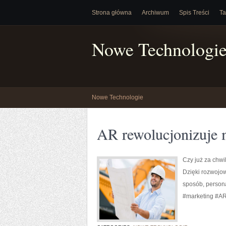
Strona główna
Archiwum
Spis Treści
Ta
Nowe Technologi
Nowe Technologie
AR rewolucjonizuje 
Czy już za chw
Dzięki rozwojow
sposób, person
#marketing #AR