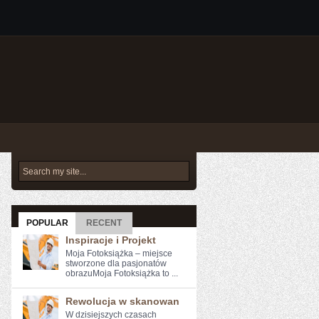
POPULAR
RECENT
Inspiracje i Projekt
Moja Fotoksiążka – miejsce
stworzone dla pasjonatów
obrazuMoja Fotoksiążka to ...
Rewolucja w skanowan
W dzisiejszych czasach