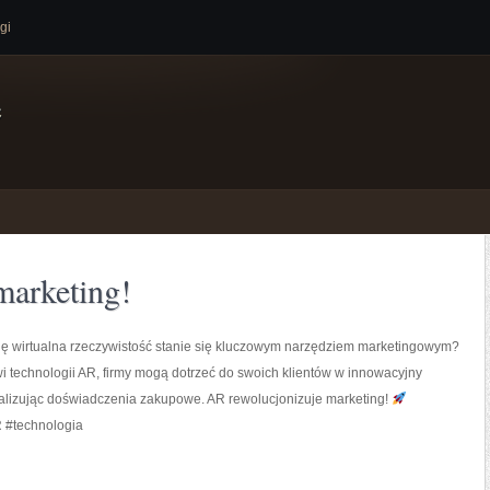
gi
e
marketing!
ilę wirtualna rzeczywistość stanie się kluczowym narzędziem marketingowym?
i technologii AR, firmy mogą dotrzeć do swoich klientów w innowacyjny
alizując doświadczenia zakupowe. AR rewolucjonizuje marketing!
 #technologia