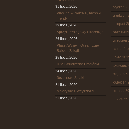
31 lipca, 2026
styczeń 2
Piercing – Rodzaje, Techniki,
grudzień 
Trendy
listopad 
29 lipca, 2026
Sprzęt Treningowy i Recenzje
październ
26 lipca, 2026
wrzesień 
Plaże, Wyspy i Oceaniczne
sierpień 
Rajskie Zakątki
lipiec 202
25 lipca, 2026
DIY: Patriotyczne Przeróbki
czerwiec 
24 lipca, 2026
maj 2025
Sezonowe Smaki
kwiecień 
21 lipca, 2026
marzec 2
Motoryzacja Przyszłości
21 lipca, 2026
luty 2025