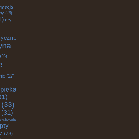
rmacja
zny
(26)
1)
gry
dyczne
yna
(26)
e
nie
(27)
pieka
31)
(33)
(31)
sychologia
pty
ja
(28)