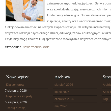
zainteresowanych edukacją dzieci. Serwis pośw
oraz szkół, dostarczając merytorycznych inform
fundamenty edukacyjne. Strona stanowi kompe
inspiracje, analizy oraz wartościowe treści z
funkcjonowaniem dzieci na różnych etapach rozwoju. Na witrynie internetowe
dotyczące rozwoju psychicznego dzieci, edukacji, zabaw edukacyjnych, a takż
Czytelnicy mogą znaleźć tutaj sprawdzone rozwiązania dotyczące codziennyc
CATEGORIES:
NOWE TECHNOLOGIE
Nowe wpisy:
Archiwa
Stro
Dla seniorów
sierpień 2026
Arch
7 sierpnia, 2026
lipiec 2026
Spis T
Inspiracje i Projekty
czerwiec 2026
Tagi
5 sierpnia, 2026
maj 2026
Trenuj z Pasją