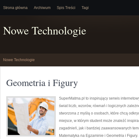
Strona główna
Archiwum
Spis Treści
Tagi
Nowe Technologie
Nowe Technologie
Geometria i Figury
SuperMatma.pl to inspirujący serwis interneto
świat liczb, wzorów, równań i logicznych zależ
stworzona z myślą o osobach, które chcą odkr
miejsce, w którym student może znaleźć inspi
zagadnień, jak i bardziej zaawansowanych te
Matematyka na Egzaminie i Geometria i Figury.