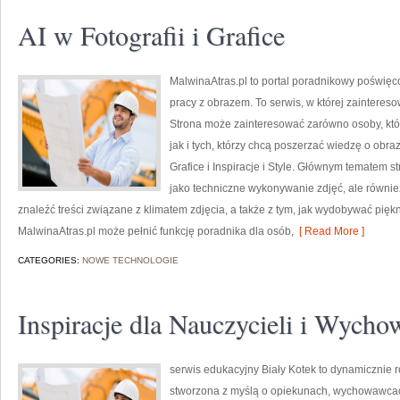
AI w Fotografii i Grafice
MalwinaAtras.pl to portal poradnikowy poświęcon
pracy z obrazem. To serwis, w której zaintereso
Strona może zainteresować zarówno osoby, któr
jak i tych, którzy chcą poszerzać wiedzę o obraz
Grafice i Inspiracje i Style. Głównym tematem str
jako techniczne wykonywanie zdjęć, ale równie
znaleźć treści związane z klimatem zdjęcia, a także z tym, jak wydobywać pię
MalwinaAtras.pl może pełnić funkcję poradnika dla osób,
[ Read More ]
CATEGORIES:
NOWE TECHNOLOGIE
Inspiracje dla Nauczycieli i Wyc
serwis edukacyjny Biały Kotek to dynamicznie ro
stworzona z myślą o opiekunach, wychowawcac