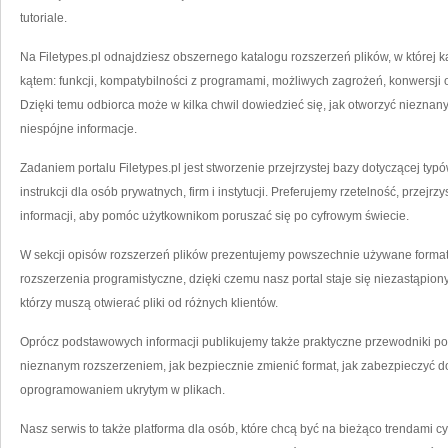
,
OB
tutoriale.
PL
|
IN
Na Filetypes.pl odnajdziesz obszernego katalogu rozszerzeń plików, w której 
KR
PO
kątem: funkcji, kompatybilności z programami, możliwych zagrożeń, konwersj
KR
I
NO
Dzięki temu odbiorca może w kilka chwil dowiedzieć się, jak otworzyć nieznany
TE
niespójne informacje.
Zadaniem portalu Filetypes.pl jest stworzenie przejrzystej bazy dotyczącej ty
instrukcji dla osób prywatnych, firm i instytucji. Preferujemy rzetelność, przej
informacji, aby pomóc użytkownikom poruszać się po cyfrowym świecie.
W sekcji opisów rozszerzeń plików prezentujemy powszechnie używane formaty
rozszerzenia programistyczne, dzięki czemu nasz portal staje się niezastąpi
którzy muszą otwierać pliki od różnych klientów.
Oprócz podstawowych informacji publikujemy także praktyczne przewodniki pok
nieznanym rozszerzeniem, jak bezpiecznie zmienić format, jak zabezpieczyć d
oprogramowaniem ukrytym w plikach.
Nasz serwis to także platforma dla osób, które chcą być na bieżąco trendami c