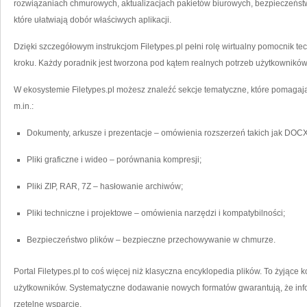
rozwiązaniach chmurowych, aktualizacjach pakietów biurowych, bezpieczeństwi
które ułatwiają dobór właściwych aplikacji.
Dzięki szczegółowym instrukcjom Filetypes.pl pełni rolę wirtualny pomocnik t
kroku. Każdy poradnik jest tworzona pod kątem realnych potrzeb użytkowników:
W ekosystemie Filetypes.pl możesz znaleźć sekcje tematyczne, które pomagają
m.in.:
Dokumenty, arkusze i prezentacje – omówienia rozszerzeń takich jak DOC
Pliki graficzne i wideo – porównania kompresji;
Pliki ZIP, RAR, 7Z – hasłowanie archiwów;
Pliki techniczne i projektowe – omówienia narzędzi i kompatybilności;
Bezpieczeństwo plików – bezpieczne przechowywanie w chmurze.
Portal Filetypes.pl to coś więcej niż klasyczna encyklopedia plików. To żyjące
użytkowników. Systematyczne dodawanie nowych formatów gwarantują, że info
rzetelne wsparcie.