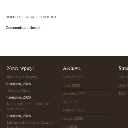
CATEGORIES:
NOWE TECHNOLOGIE
Comments are closed.
Nowe wpisy:
Archiwa
Stro
Inspiracje i Projekty
sierpień 2026
Arch
5 sierpnia, 2026
lipiec 2026
Spis T
Trenuj z Pasją
czerwiec 2026
Tagi
4 sierpnia, 2026
maj 2026
Karpaty (Europa Środkowo-
Wschodnia)
kwiecień 2026
3 sierpnia, 2026
marzec 2026
Literackie Podróże w Czasie i
luty 2026
Przestrzeni