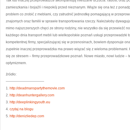
Tak lub inaczej przeprowadzce akompaniują mieszane uczucia: radość oraz p
zamieszkania i bojaźń i niepokój przed nieznanym. Wiąże się ona też z pona
problem co zrobić z meblami, czy zatrudnić jednostkę pomagającą w przeprow
znajomych oraz familii w sprawie transportowania rzeczy. Należałoby dywagują
mimo najszczerszych chęci ze strony rodziny, nie wszystko da się przewie
każdego dnia transport mebli lub wielkopolskie poznań usługi przeprowadzki
kompetentnej firmy, specjalizującej się w przenosinach, bowiem dysponuje on
zupełnie inaczej przeprowadzka ma prawo wiązać się z wieloma problemami. 
się ze stresem – firmy przeprowadzkowe poznań. Nowe miasto, nowi ludzie – t
optymizmem.
źródło:
———————————
1.
http://deadmanspartythemovie.com
2.
http://deanhuntergallery.com
3.
http://deeplinkingyouth.eu
4.
czytaj na blogu
5.
http://denizliedep.com