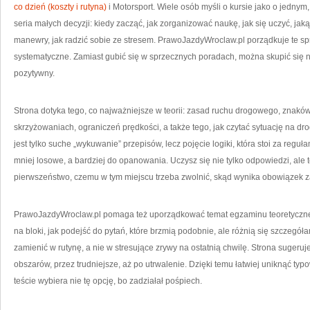
co dzień (koszty i rutyna)
i Motorsport. Wiele osób myśli o kursie jako o jedny
seria małych decyzji: kiedy zacząć, jak zorganizować naukę, jak się uczyć, jaką
manewry, jak radzić sobie ze stresem. PrawoJazdyWroclaw.pl porządkuje te s
systematyczne. Zamiast gubić się w sprzecznych poradach, można skupić się n
pozytywny.
Strona dotyka tego, co najważniejsze w teorii: zasad ruchu drogowego, znak
skrzyżowaniach, ograniczeń prędkości, a także tego, jak czytać sytuację na d
jest tylko suche „wykuwanie” przepisów, lecz pojęcie logiki, która stoi za reguła
mniej losowe, a bardziej do opanowania. Uczysz się nie tylko odpowiedzi, ale 
pierwszeństwo, czemu w tym miejscu trzeba zwolnić, skąd wynika obowiązek 
PrawoJazdyWroclaw.pl pomaga też uporządkować temat egzaminu teoretycznego:
na bloki, jak podejść do pytań, które brzmią podobnie, ale różnią się szczegół
zamienić w rutynę, a nie w stresujące zrywy na ostatnią chwilę. Strona sugeru
obszarów, przez trudniejsze, aż po utrwalenie. Dzięki temu łatwiej uniknąć typ
teście wybiera nie tę opcję, bo zadziałał pośpiech.