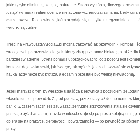
jakie ryzyko eliminują, stają się naturalne. Strona wyjaśnia, dlaczego czasem
„ustąp” wymaga realnej oceny, a nie automatycznego zatrzymania, kiedy ogranic
ostrzegawcze. To jest wiedza, która przydaje się nie tylko na egzaminie, ale 
warunki są trudne.
Treści na PrawoJazdyWroclaw.pl można traktować jak przewodnik, kompas i śc
wracających po przerwie, dla tych, którzy chcą przełamać blokadę, a także dla
bardziej świadomie. Strona pomaga uporządkować to, co z pozoru jest skomplik
kontekst, daje wskazówki, jak ćwiczyć, jak myśleć i jak zachowywać się w typ
nauka jazdy może być krótsza, a egzamin przestaje być wielką niewiadomą.
Jeżeli marzysz o tym, by wreszcie usiąść za kierownicą z poczuciem, że „oga
właśnie ten cel: prowadzić Cię od podstaw, przez etapy, aż do momentu, w kt
paniki. Z czasem zaczniesz zauważać, że trudne skrzyżowania stają się czytel
przestaje być dramatem, a jazda w mieście staje się po prostu kolejną umiejętn
opiera się na praktyce, cierpliwości i powtarzalności — bo pewność za kółkiem n
pracy.