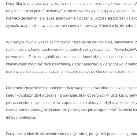
Drugi filar to praktyka, czyli jazda w ruchu, na ulicach, w realnych warunkach.
natężenie ruchu potrafi zaskoczyć, a skrzyżowania wymagają szybkiej analizy. 
nie tylko „jechanie”, ale także skanowanie otoczenia. Uczysz się patrzeć dale
sygnalizację, znaki oraz zachowania innych kierowców. Chodzi o to, by nabrać 
W praktyce równie ważne są manewry: ruszanie na wzniesieniu, parkowanie, z
ruchu, jazda w korku, zachowanie na rondach i skrzyżowaniach. PrawoJazdyWro
odtwarzalne. Zamiast ogólników dostajesz podpowiedzi, jak układać kroki, na
którym warto wykonać ruch kierownicą, kiedy hamować, a kiedy pozwolić samo
manewry przestają być „magiczne” i zaczynają być powtarzalnym działaniem.
Na stronie znajdziesz też podejście do typowych błędów, które pojawiają się na
kierunkowskazy, zbyt wczesne hamowanie, brak obserwacji w lusterkach, ner
pierwszeństwie, mylenie znaków, zapominanie o pieszych, zbyt szybkie lub z
ocenia, tylko tłumaczy, skąd biorą się potknięcia i jak je ograniczyć. Bo wielu k
innego podejścia.
Duży nacisk kładzie się również na emocje: stres, presję, lęk przed oceną, o