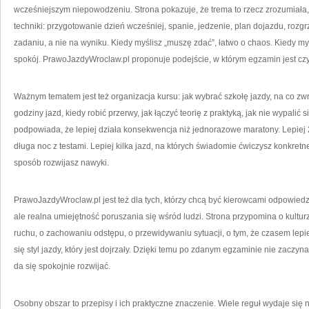
wcześniejszym niepowodzeniu. Strona pokazuje, że trema to rzecz zrozumiała,
techniki: przygotowanie dzień wcześniej, spanie, jedzenie, plan dojazdu, rozg
zadaniu, a nie na wyniku. Kiedy myślisz „muszę zdać”, łatwo o chaos. Kiedy my
spokój. PrawoJazdyWroclaw.pl proponuje podejście, w którym egzamin jest czym
Ważnym tematem jest też organizacja kursu: jak wybrać szkołę jazdy, na co zwr
godziny jazd, kiedy robić przerwy, jak łączyć teorię z praktyką, jak nie wypali
podpowiada, że lepiej działa konsekwencja niż jednorazowe maratony. Lepiej 2
długa noc z testami. Lepiej kilka jazd, na których świadomie ćwiczysz konkretne
sposób rozwijasz nawyki.
PrawoJazdyWroclaw.pl jest też dla tych, którzy chcą być kierowcami odpowiedz
ale realna umiejętność poruszania się wśród ludzi. Strona przypomina o kultur
ruchu, o zachowaniu odstępu, o przewidywaniu sytuacji, o tym, że czasem lepi
się styl jazdy, który jest dojrzały. Dzięki temu po zdanym egzaminie nie zaczy
da się spokojnie rozwijać.
Osobny obszar to przepisy i ich praktyczne znaczenie. Wiele reguł wydaje się 