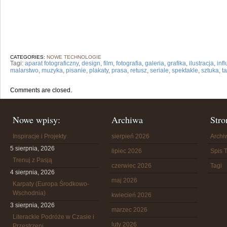
CATEGORIES:
NOWE TECHNOLOGIE
Tagi:
aparat fotograficzny
,
design
,
film
,
fotografia
,
galeria
,
grafika
,
ilustracja
,
inf
malarstwo
,
muzyka
,
pisanie
,
plakaty
,
prasa
,
retusz
,
seriale
,
spektakle
,
sztuka
,
t
Comments are closed.
Nowe wpisy:
Archiwa
Stro
Inspiracje i Projekty
sierpień 2026
Arch
5 sierpnia, 2026
lipiec 2026
Spis T
Trenuj z Pasją
czerwiec 2026
Tagi
4 sierpnia, 2026
maj 2026
Karpaty (Europa Środkowo-
Wschodnia)
kwiecień 2026
3 sierpnia, 2026
marzec 2026
Literackie Podróże w Czasie i
luty 2026
Przestrzeni