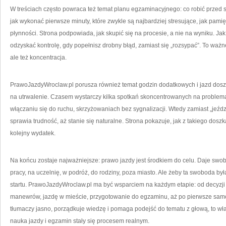
W treściach często powraca też temat planu egzaminacyjnego: co robić przed s
jak wykonać pierwsze minuty, które zwykle są najbardziej stresujące, jak pami
płynności. Strona podpowiada, jak skupić się na procesie, a nie na wyniku. Ja
odzyskać kontrolę, gdy popełnisz drobny błąd, zamiast się „rozsypać”. To ważne,
ale też koncentracja.
PrawoJazdyWroclaw.pl porusza również temat godzin dodatkowych i jazd dosz
na utrwalenie. Czasem wystarczy kilka spotkań skoncentrowanych na problem
włączaniu się do ruchu, skrzyżowaniach bez sygnalizacji. Wtedy zamiast „jeźdz
sprawia trudność, aż stanie się naturalne. Strona pokazuje, jak z takiego doszka
kolejny wydatek.
Na końcu zostaje najważniejsze: prawo jazdy jest środkiem do celu. Daje swo
pracy, na uczelnię, w podróż, do rodziny, poza miasto. Ale żeby ta swoboda b
startu. PrawoJazdyWroclaw.pl ma być wsparciem na każdym etapie: od decyzji 
manewrów, jazdę w mieście, przygotowanie do egzaminu, aż po pierwsze samodz
tłumaczy jasno, porządkuje wiedzę i pomaga podejść do tematu z głową, to właśn
nauka jazdy i egzamin stały się procesem realnym.