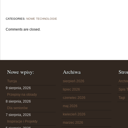
CATEGORIES:
NOWE TECHNOLOGIE
Comments are closed.
Nowe wpisy:
Archiwa
Stro
Turcja
sierpień 2026
Arch
9 sierpnia, 2026
lipiec 2026
Spis T
Przepisy na obiady
czerwiec 2026
Tagi
8 sierpnia, 2026
maj 2026
Dla seniorów
kwiecień 2026
7 sierpnia, 2026
Inspiracje i Projekty
marzec 2026