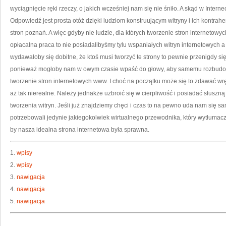
O
wyciągnięcie ręki rzeczy, o jakich wcześniej nam się nie śniło. A skąd w Intern
W
Odpowiedź jest prosta otóż dzięki ludziom konstruującym witryny i ich kontra
stron poznań. A więc gdyby nie ludzie, dla których tworzenie stron internetowy
opłacalna praca to nie posiadalibyśmy tylu wspaniałych witryn internetowych a
wydawałoby się dobitne, że ktoś musi tworzyć te strony to pewnie przenigdy si
ponieważ mogłoby nam w owym czasie wpaść do głowy, aby samemu rozbudow
tworzenie stron internetowych www. I choć na początku może się to zdawać wręc
aż tak nierealne. Należy jednakże uzbroić się w cierpliwość i posiadać słuszną 
tworzenia witryn. Jeśli już znajdziemy chęci i czas to na pewno uda nam się
potrzebowali jedynie jakiegokolwiek wirtualnego przewodnika, który wytłumaczy
by nasza idealna strona internetowa była sprawna.
1.
wpisy
2.
wpisy
3.
nawigacja
4.
nawigacja
5.
nawigacja