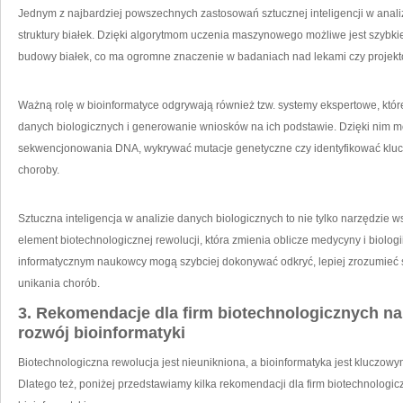
Jednym z najbardziej powszechnych ⁢zastosowań ⁤sztucznej inteligencji w anali
struktury białek. Dzięki algorytmom uczenia maszynowego możliwe jest szybk
budowy białek, co ma ogromne⁢ znaczenie w badaniach nad lekami czy projekt
Ważną rolę w​ bioinformatyce odgrywają również tzw. systemy ekspertowe, któr
danych biologicznych i generowanie wniosków na⁢ ich podstawie. Dzięki nim ‌
sekwencjonowania DNA, wykrywać mutacje genetyczne czy ​identyfikować klu
choroby.
Sztuczna inteligencja w analizie danych biologicznych to nie tylko ⁣narzędzie
element biotechnologicznej rewolucji, która zmienia oblicze medycyny i biolog
informatycznym naukowcy mogą szybciej dokonywać odkryć, lepiej zrozumieć‍ ś
unikania chorób.
3. Rekomendacje dla firm biotechnologicznych na
rozwój bioinformatyki
Biotechnologiczna rewolucja jest nieunikniona, a bioinformatyka‌ jest kluczowy
Dlatego też, poniżej‍ przedstawiamy kilka ‍rekomendacji dla firm biotechnolog