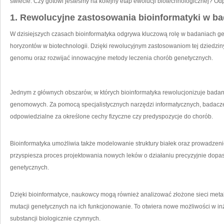
świecie. Czy gotowi jesteśmy na kolejny etap ewolucji biotechnologicznej? Od
1.‍ Rewolucyjne‌ zastosowania bioinformatyki w ‌
W dzisiejszych czasach bioinformatyka odgrywa kluczową rolę w badaniach g
horyzontów w biotechnologii. Dzięki rewolucyjnym zastosowaniom tej dziedzin
genomu oraz rozwijać innowacyjne metody leczenia chorób genetycznych.
Jednym z głównych obszarów, w których bioinformatyka rewolucjonizuje badani
genomowych. Za pomocą specjalistycznych narzędzi informatycznych,‍ badacz
odpowiedzialne za określone cechy fizyczne czy predyspozycje do chorób.
Bioinformatyka umożliwia‌ także​ modelowanie struktury białek oraz ⁤prowadzenie 
przyspiesza proces projektowania nowych leków o działaniu precyzyjnie dop
genetycznych.
Dzięki bioinformatyce, naukowcy mogą również analizować złożone sieci met
mutacji genetycznych na ich funkcjonowanie. To otwiera nowe możliwości w inżyn
substancji biologicznie czynnych.