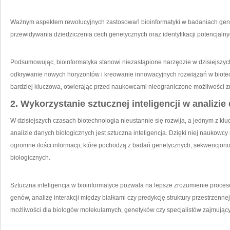
Ważnym aspektem rewolucyjnych zastosowań bioinformatyki w badaniach gene
przewidywania dziedziczenia cech genetycznych oraz⁤ identyfikacji potencjaln
Podsumowując, bioinformatyka stanowi niezastąpione narzędzie w dzisiejszy
odkrywanie nowych horyzontów i kreowanie innowacyjnych⁣ rozwiązań w biotechn
bardziej kluczowa, ⁣otwierając ⁤przed naukowcami nieograniczone możliwości
2. Wykorzystanie sztucznej inteligencji w analizi
W dzisiejszych czasach‌ biotechnologia nieustannie się rozwija, a jednym z k
analizie danych ⁣biologicznych jest ‌sztuczna inteligencja.⁢ Dzięki niej naukowc
ogromne ilości informacji, które pochodzą z badań genetycznych, sekwencj
biologicznych.
Sztuczna inteligencja w bioinformatyce⁤ pozwala na lepsze zrozumienie proces
genów, analizę ⁣interakcji między białkami‌ czy predykcję struktury przestrzenn
możliwości dla biologów molekularnych, genetyków czy specjalistów zajmując