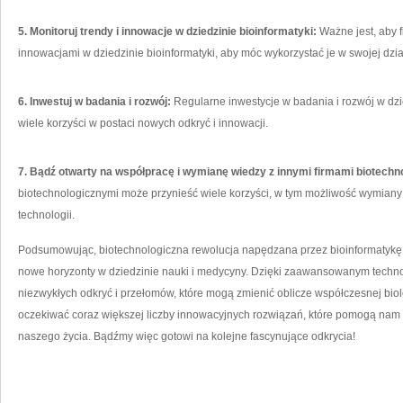
5. Monitoruj trendy i innowacje w dziedzinie ‍bioinformatyki:
Ważne jest, aby f
innowacjami w dziedzinie bioinformatyki, aby móc wykorzystać je w swojej dzia
6. Inwestuj⁢ w badania i rozwój:
Regularne inwestycje w ‌badania i rozwój w dzi
wiele korzyści ​w ⁤postaci nowych odkryć i innowacji.
7. Bądź otwarty na współpracę i⁢ wymianę wiedzy z innymi firmami biotechn
biotechnologicznymi może przynieść wiele korzyści, w tym⁤ możliwość wymia
technologii.
Podsumowując, biotechnologiczna rewolucja napędzana przez bioinformatykę o
nowe horyzonty ​w dziedzinie nauki i medycyny. Dzięki zaawansowanym technol
niezwykłych odkryć i przełomów, które mogą zmienić oblicze współczesnej biol
oczekiwać coraz większej liczby‌ innowacyjnych rozwiązań, które pomogą nam 
naszego życia. Bądźmy więc gotowi na kolejne fascynujące odkrycia!