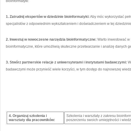
bioinformatyki:
1. Zatrudnij ekspertów⁢ w dziedzinie bioinformatyki:
Aby móc wykorzystać ‌pełn
specjalistów z odpowiednim wykształceniem i doświadczeniem w tej dziedzinie
2. Inwestuj w nowoczesne narzędzia bioinformatyczne:
Warto inwestować w 
bioinformatyczne, które umożliwią skuteczne⁢ przetwarzanie i ⁤analizę danych 
3. Stwórz partnerskie relacje z uniwersytetami i instytutami badawczymi:
Ws
badawczymi może ⁢przynieść wiele korzyści, w tym dostęp do ​najnowszej‌ wiedzy
4. Organizuj szkolenia i
Szkolenia i warsztaty z zakresu bioinf
warsztaty⁣ dla pracowników:
poszerzeniu swoich umiejętności i wiedzy