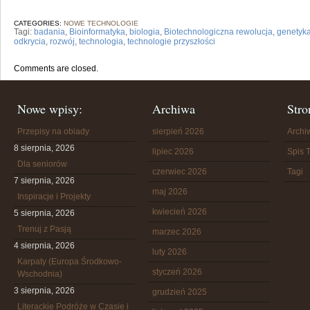
CATEGORIES:
NOWE TECHNOLOGIE
Tagi:
badania
,
Bioinformatyka
,
biologia
,
Biotechnologiczna rewolucja
,
genetyk
odkrycia
,
rozwój
,
technologia
,
technologie przyszłości
Comments are closed.
Nowe wpisy:
Archiwa
Stro
Przepisy na obiady
sierpień 2026
Arch
8 sierpnia, 2026
lipiec 2026
Spis T
Dla seniorów
czerwiec 2026
Tagi
7 sierpnia, 2026
maj 2026
Inspiracje i Projekty
kwiecień 2026
5 sierpnia, 2026
Trenuj z Pasją
marzec 2026
4 sierpnia, 2026
luty 2026
Karpaty (Europa Środkowo-
styczeń 2026
Wschodnia)
3 sierpnia, 2026
grudzień 2025
Literackie Podróże w Czasie i