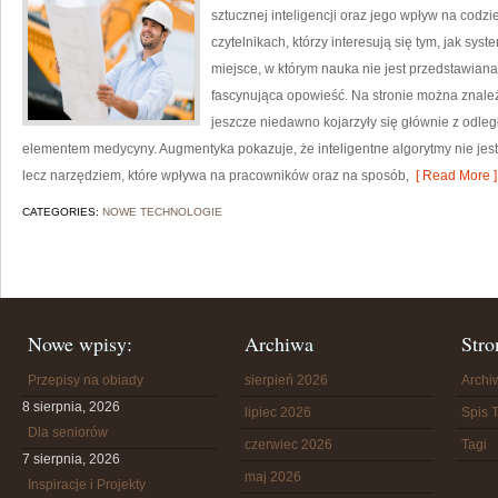
sztucznej inteligencji oraz jego wpływ na codzi
czytelnikach, którzy interesują się tym, jak sys
miejsce, w którym nauka nie jest przedstawiana 
fascynująca opowieść. Na stronie można znale
jeszcze niedawno kojarzyły się głównie z odległą
elementem medycyny. Augmentyka pokazuje, że inteligentne algorytmy nie jest j
lecz narzędziem, które wpływa na pracowników oraz na sposób,
[ Read More ]
CATEGORIES:
NOWE TECHNOLOGIE
Nowe wpisy:
Archiwa
Stro
Przepisy na obiady
sierpień 2026
Arch
8 sierpnia, 2026
lipiec 2026
Spis T
Dla seniorów
czerwiec 2026
Tagi
7 sierpnia, 2026
maj 2026
Inspiracje i Projekty