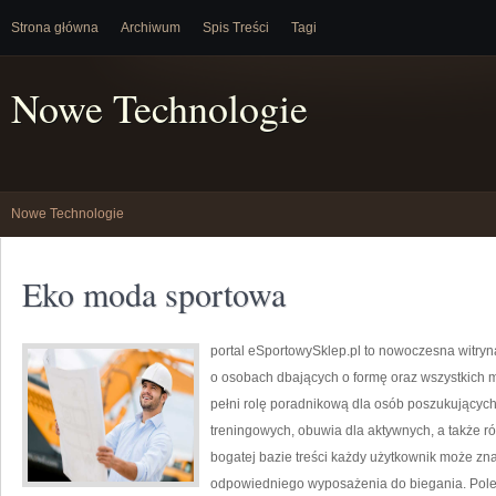
Strona główna
Archiwum
Spis Treści
Tagi
Nowe Technologie
Nowe Technologie
Eko moda sportowa
portal eSportowySklep.pl to nowoczesna witryn
o osobach dbających o formę oraz wszystkich m
pełni rolę poradnikową dla osób poszukującyc
treningowych, obuwia dla aktywnych, a także ró
bogatej bazie treści każdy użytkownik może zn
odpowiedniego wyposażenia do biegania. Polec