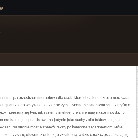
gi
e
nspirująca przestrzeń internetowa dla osób, które chcą lepiej zrozumieć świat
igencji oraz jego wpływ na codzienne życie. Strona została stworzona z myślą o
órzy interesują się tym, jak systemy inteligentne zmieniają nasze nawyki. To
ym nauka nie jest przedstawiana jedynie jako suchy zbiór faktów, ale jako
owieść. Na stronie można znaleźć teksty poświęcone zagadnieniom, które
 kojarzyły się głównie z odległą przyszłością, a dziś coraz częściej stają się