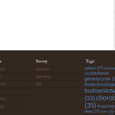
a
Strony
Tagi:
apteka
(27)
aranża
2026
Archiwum
badania
(26)
6
Spis Treści
genetyczne
(
biotechnologi
2026
Tagi
budownict
choro
(33)
2026
(35)
diagnost
026
dieta
(27)
dom
(26)