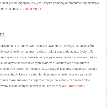
teligentne algorytmy nie jest już tylko domeną laboratoriów i specjalistów,
 oraz na sposób,
[ Read More ]
ni
eKazania.pl to innowacyjne miejsce stworzone z myślą o osobach, które
ściowych treści związanych z wiarą, religią oraz zadumą nad życiem. To
tórej czytelnicy mogą odnaleźć motywujące kazania, rozważania oraz teksty
iej odkrywać sens codziennych wydarzeń i duchowych doświadczeń.
ronie to Duchowni i Ich Posługa i Msze Święte. NajlepszeKazania.pl zostało
lą o osobach, które chcą regularnie poznawać treści niosące wsparcie.
ernauta może znaleźć coś odpowiedniego dla siebie – zarówno krótkie
erowany jest do osób w różnym wieku oraz o różnych
[ Read More ]