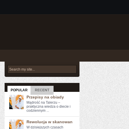
POPULAR
RECENT
Przepisy na obiady
Mądrość na Talerzu –
praktyczna wiedza o diecie i
codziennym ...
Rewolucja w skanowan
W dzisiejszych czasach