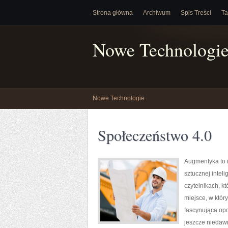
Strona główna
Archiwum
Spis Treści
Ta
Nowe Technologi
Nowe Technologie
Społeczeństwo 4.0
Augmentyka to i
sztucznej intel
czytelnikach, kt
miejsce, w któr
fascynująca op
jeszcze niedawno