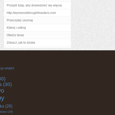
Przejdź tutaj, aby dowiedzieć się więcej
http://wynwooddroughtmasters.com
Przeczytaj i poznaj
Kliknij i odkryj
Otwórz teraz
Zobacz, jak to działa
cja wnętrz
30)
a
(30)
wo
by
yka
(28)
dzieci
(24)