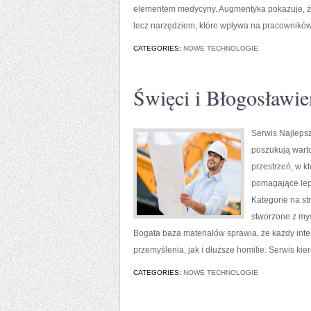
elementem medycyny. Augmentyka pokazuje, że in
lecz narzędziem, które wpływa na pracowników
CATEGORIES:
NOWE TECHNOLOGIE
Święci i Błogosławie
Serwis Najlepsz
poszukują warto
przestrzeń, w k
pomagające lep
Kategorie na st
stworzone z myś
Bogata baza materiałów sprawia, że każdy int
przemyślenia, jak i dłuższe homilie. Serwis ki
CATEGORIES:
NOWE TECHNOLOGIE