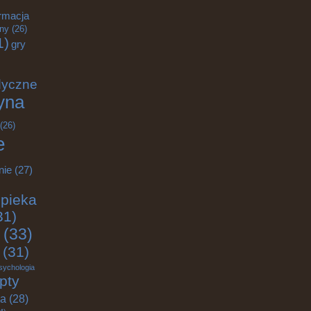
rmacja
zny
(26)
1)
gry
dyczne
yna
(26)
e
nie
(27)
pieka
31)
(33)
(31)
sychologia
pty
ja
(28)