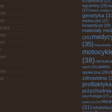
e-commerce
(27)
egzaminy
(28)
fa
026
(27)
fitness medyc
2025
genetyka
(3
edukacyjne
(27)
2025
korepetycje
(28)
ik 2025
materiały me
medyc
2025
(30)
(35)
2025
mieszkanie
motocykl
5
2025
(38)
odchudza
opieka
ogród
(26)
o
2025
społeczna
(28)
zdrowotna
(
025
profilaktyka
przychodnia
psychologia
(27)
p
rece
społeczna
(24)
(31)
rehabilitac