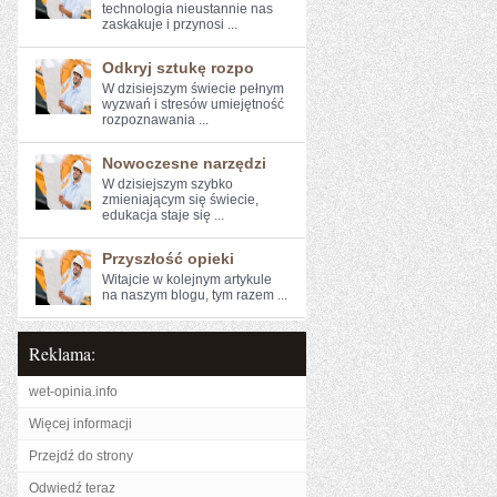
‌technologia nieustannie ‍nas
zaskakuje⁢ i przynosi ...
Odkryj sztukę rozpo
W dzisiejszym świecie pełnym
wyzwań i stresów ⁣umiejętność
rozpoznawania ...
Nowoczesne narzędzi
W dzisiejszym ​szybko
zmieniającym się świecie,
edukacja staje się ...
Przyszłość opieki
Witajcie w ‍kolejnym artykule
na naszym blogu, tym razem ...
Reklama:
wet-opinia.info
Więcej informacji
Przejdź do strony
Odwiedź teraz