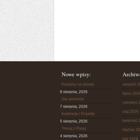
Nowe wpisy:
Archiw
Przepisy na obiady
sierpień 
8 sierpnia, 2026
lipiec 202
Dla seniorów
czerwiec 
7 sierpnia, 2026
maj 2026
Inspiracje i Projekty
kwiecień 
5 sierpnia, 2026
Trenuj z Pasją
marzec 2
4 sierpnia, 2026
luty 2026