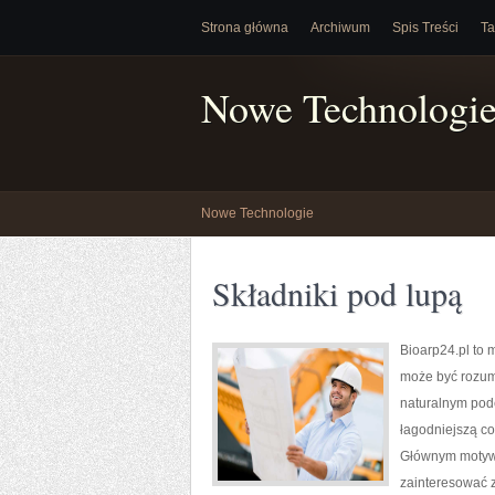
Strona główna
Archiwum
Spis Treści
Ta
Nowe Technologi
Nowe Technologie
Składniki pod lupą
Bioarp24.pl to 
może być rozumi
naturalnym pode
łagodniejszą co
Głównym motywe
zainteresować z