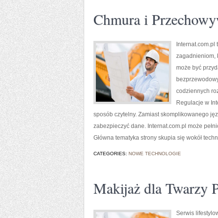
Chmura i Przechowy
Internat.com.pl
zagadnieniom, 
może być przyda
bezprzewodowyc
codziennych roz
Regulacje w In
sposób czytelny. Zamiast skomplikowanego języ
zabezpieczyć dane. Internat.com.pl może pełnić
Główna tematyka strony skupia się wokół techn
CATEGORIES:
NOWE TECHNOLOGIE
Makijaż dla Twarzy P
Serwis lifestyl