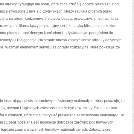
a atrakcyjny wygląd dla osób, które chcą czuć się dobrze niezależnie od
ejsce stworzone z myślą o czytelnikach, którzy szukają prostych porad
ierania ubrań, codziennych rytuałów beauty, estetycznych inspiracji oraz
ozwiązań. Strona łączy inspiracyjny ton z tematyką bliską osobom, które
modą plus size, codziennym komfortem i indywidualnym podejściem do
osmetyki i Pielęgnacja. Na stronie można znaleźć liczne artykuły dotyczące
ie. Ważnym elementem serwisu są porady stylizacyjne, które pokazują, że
o inspirujący serwis internetowy poświęcony matematyce, który pokazuje, że
orów, równań i logicznych zależności może być zrozumiały. Strona została
ślą o osobach, które chcą odkrywać praktyczne zastosowania matematyki. To
rym student może znaleźć inspiracje dotyczące zarówno podstawowych
 i bardziej zaawansowanych tematów matematycznych. Zobacz także