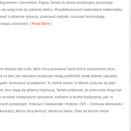
gzaminie i Geometria i Figury. Serwis ta strona edukacyjna prezentuje
a się wyłącznie do szkolnej tablicy. W publikowanych materiałach matematyka
ywać codzienne sytuacje, planować wydatki, rozumieć technologię,
rzegać zależności
[ Read More ]
 to miejsce dla osób, które chcą poznawać świat ziół w codziennym życiu.
ię na tym, jak naturalne przyprawy mogą podkreślić smak potraw, napojów,
sek i domowych przetworów. To zielnik online, w którym zioła nie są tylko
ń, lecz stają się główną inspiracją. Serwis pokazuje, że pietruszka mogą być
na wiele nietypowych sposobów, zarówno w kuchni tradycyjnej, jak i w
wnych przepisach. Polecam Ciekawostki i Historia i DIY – Domowe Mieszanki i
kucharzy, którzy chcą tworzyć zdrowsze dania. Zioła od Kuchni może