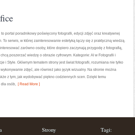
fice
 to portal poradnikowy poświęcony fotografii, edycji zdjęć oraz kreatywnej
. To serwis, w której zainteresowanie estetyką łączy się z praktyczną wiedzą.
nteresować zarówno osoby, które dopiero zaczynają przygodę z fotografią,
zy chcą poszerzać wiedzę o obrazie cyfrowym. Kategorie: AI w Fotografii i
acje i Style. Głównym tematem strony jest świat fotografii, rozumiana nie tylko
 wykonywanie zdjęć, ale również jako język wizualny. Na stronie można
 także z tym, jak wydobywać piękno codziennych scen. Dzięki temu
 dla osób,
[ Read More ]
a
Strony
Tagi: