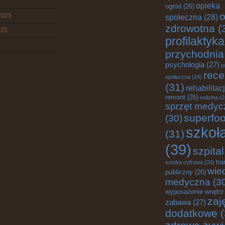
opieka
ogród
(26)
o
2025
społeczna
(28)
zdrowotna
(
025
profilaktyka
przychodnia
psychologia
(27)
p
rece
społeczna
(24)
(31)
rehabilitac
remont
(26)
rodzina
(2
sprzęt medyc
superfo
(30)
szkoł
(31)
(39)
szpital
tra
sztuka cyfrowa
(24)
wie
publiczny
(26)
medyczna
(3
wyposażenie wnętrz
zaj
zabawa
(27)
dodatkowe
(