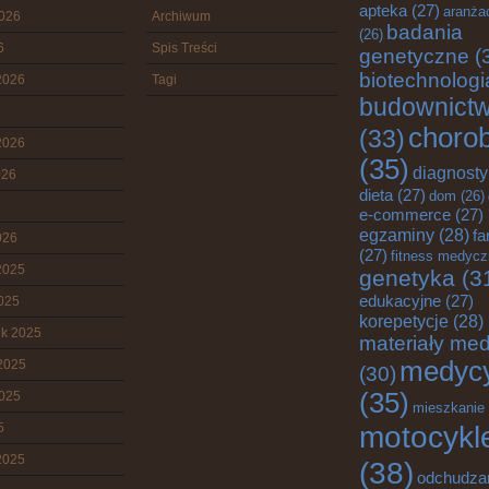
apteka
(27)
aranża
2026
Archiwum
badania
(26)
6
Spis Treści
genetyczne
(
biotechnologi
2026
Tagi
budownict
choro
(33)
2026
(35)
diagnost
026
dieta
(27)
dom
(26)
e-commerce
(27)
egzaminy
(28)
fa
026
(27)
fitness medyc
2025
genetyka
(3
edukacyjne
(27)
2025
korepetycje
(28)
ik 2025
materiały me
medyc
2025
(30)
(35)
2025
mieszkanie
motocykl
5
2025
(38)
odchudza