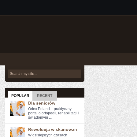
POPULAR
RECENT
Dla seniorów
Ortex Poland – praktyczny
portal o ortopedii, rehabilitacji i
świadomym ...
Rewolucja w skanowan
W dzisiejszych czasach