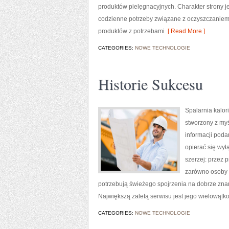
produktów pielęgnacyjnych. Charakter strony j
codzienne potrzeby związane z oczyszczaniem 
produktów z potrzebami
[ Read More ]
CATEGORIES:
NOWE TECHNOLOGIE
Historie Sukcesu
Spalarnia kalori
stworzony z myś
informacji poda
opierać się wył
szerzej: przez 
zarówno osoby w
potrzebują świeżego spojrzenia na dobrze znan
Największą zaletą serwisu jest jego wielowątk
CATEGORIES:
NOWE TECHNOLOGIE