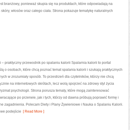
est branżowy, ponieważ skupia się na produktach, które odpowiadają na
skóry, włosów oraz całego ciała. Strona pokazuje tematykę naturalnych
i – praktyczny przewodnik po spalaniu kalorii Spalarnia kalorii to portal
lą o osobach, które chcą poznać temat spalania kalorii i szukają praktycznych
nych w zrozumiały sposób. To przestrzeń dla czytelników, którzy nie chcą
ącznie na internetowych skrótach, lecz wolą spojrzeć na zdrowy styl życia
pryzmat psychologii. Strona porusza tematy, które mogą zainteresować
racające po przerwie, jak i tych, którzy od dawna próbują poprawić formę i
e zagadnienia. Polecam Diety i Plany Żywieniowe i Nauka o Spalaniu Kalorii.
owe podejście
[ Read More ]