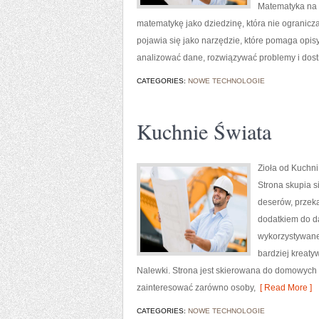
Matematyka na E
matematykę jako dziedzinę, która nie ogranicz
pojawia się jako narzędzie, które pomaga opis
analizować dane, rozwiązywać problemy i dost
CATEGORIES:
NOWE TECHNOLOGIE
Kuchnie Świata
Zioła od Kuchni
Strona skupia s
deserów, przeką
dodatkiem do da
wykorzystywane 
bardziej kreaty
Nalewki. Strona jest skierowana do domowych 
zainteresować zarówno osoby,
[ Read More ]
CATEGORIES:
NOWE TECHNOLOGIE