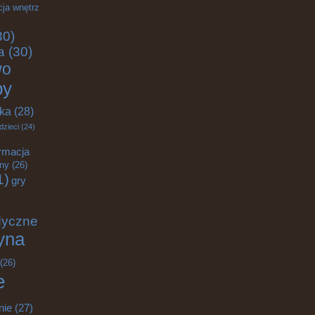
cja wnętrz
30)
a
(30)
wo
by
yka
(28)
dzieci
(24)
rmacja
zny
(26)
1)
gry
dyczne
yna
(26)
e
nie
(27)