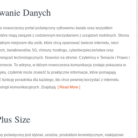
wanie Danych
 to nowoczesny portal poświęcony cyfrowemu światu oraz wszystkim
które mają związek z codziennym korzystaniem z urządzeń mobilnych. Strona
tnym miejscem dla osób, które chcą opanować świecie internetu, sieci
h, światłowodów, 5G, chmury, hostingu, cyberbezpieczeństwa oraz
wiązań technologicznych. Nowości na stronie: Czytelnicy o Temacie i Prawo i
ternecie. To witryna, w którym nowoczesna komunikacja zostaje pokazana w
ka, czytelnik może znaleźć tu praktyczne informacje, które pomagają
 funkcję poradnika dla każdego, kto chce pewniej korzystać z internetu.
ologii komunikacyjnych. Znajdują
[ Read More ]
lus Size
owy poświęcony jest stylowi, urodzie, produktom kosmetycznym, makijażowi