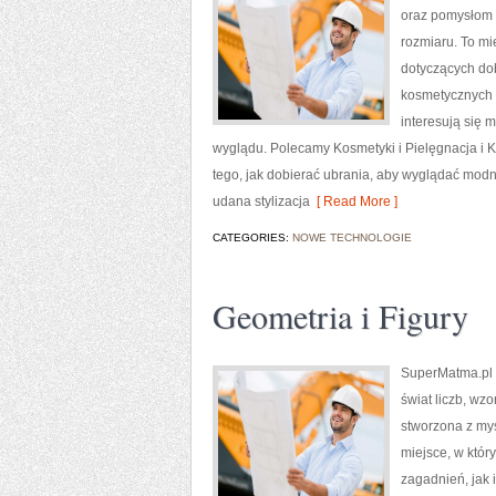
oraz pomysłom n
rozmiaru. To mi
dotyczących dob
kosmetycznych r
interesują się 
wyglądu. Polecamy Kosmetyki i Pielęgnacja i K
tego, jak dobierać ubrania, aby wyglądać modn
udana stylizacja
[ Read More ]
CATEGORIES:
NOWE TECHNOLOGIE
Geometria i Figury
SuperMatma.pl t
świat liczb, wz
stworzona z my
miejsce, w któ
zagadnień, jak