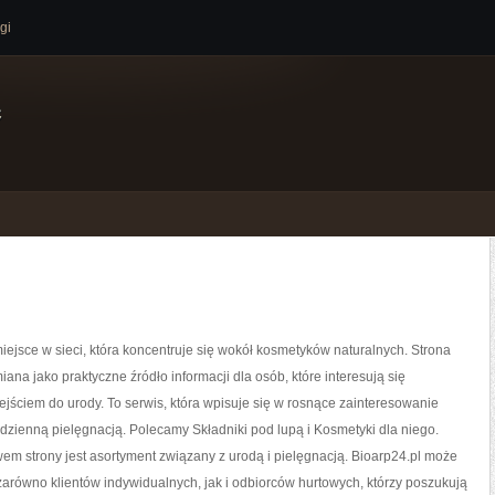
gi
e
miejsce w sieci, która koncentruje się wokół kosmetyków naturalnych. Strona
ana jako praktyczne źródło informacji dla osób, które interesują się
jściem do urody. To serwis, która wpisuje się w rosnące zainteresowanie
dzienną pielęgnacją. Polecamy Składniki pod lupą i Kosmetyki dla niego.
m strony jest asortyment związany z urodą i pielęgnacją. Bioarp24.pl może
arówno klientów indywidualnych, jak i odbiorców hurtowych, którzy poszukują