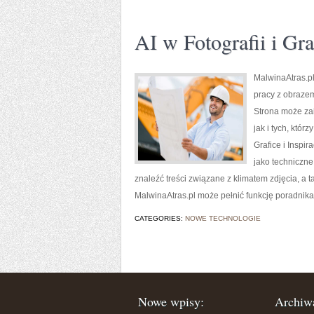
AI w Fotografii i Gra
MalwinaAtras.pl
pracy z obrazem
Strona może zai
jak i tych, któr
Grafice i Inspir
jako techniczne
znaleźć treści związane z klimatem zdjęcia, a
MalwinaAtras.pl może pełnić funkcję poradnika
CATEGORIES:
NOWE TECHNOLOGIE
Nowe wpisy:
Archiw