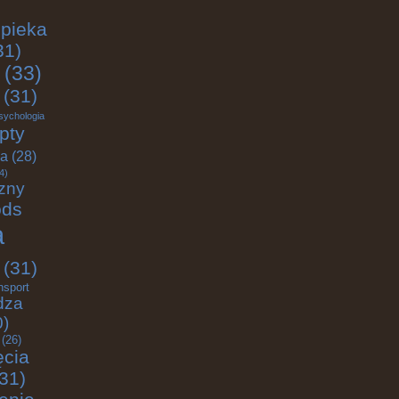
pieka
31)
(33)
(31)
sychologia
pty
ja
(28)
4)
zny
ods
a
(31)
nsport
dza
0)
(26)
ęcia
31)