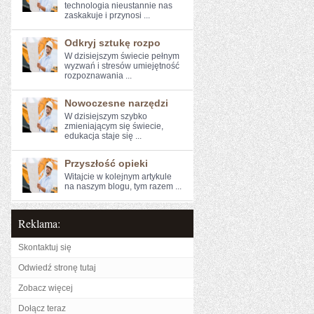
‌technologia nieustannie ‍nas
zaskakuje⁢ i przynosi ...
Odkryj sztukę rozpo
W dzisiejszym świecie pełnym
wyzwań i stresów ⁣umiejętność
rozpoznawania ...
Nowoczesne narzędzi
W dzisiejszym ​szybko
zmieniającym się świecie,
edukacja staje się ...
Przyszłość opieki
Witajcie w ‍kolejnym artykule
na naszym blogu, tym razem ...
Reklama:
Skontaktuj się
Odwiedź stronę tutaj
Zobacz więcej
Dołącz teraz